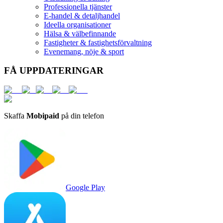
Professionella tjänster
E-handel & detaljhandel
Ideella organisationer
Hälsa & välbefinnande
Fastigheter & fastighetsförvaltning
Evenemang, nöje & sport
FÅ UPPDATERINGAR
Skaffa
Mobipaid
på din telefon
Google Play