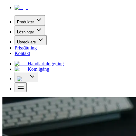
Produkter
Lösningar
Utvecklare
Prissättning
Kontakt
Handlarinloggning
Kom igång