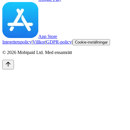
App Store
Integritetspolicy
|
Villkor
|
GDPR-policy
|
Cookie-inställningar
©
2026
Mobipaid Ltd.
Med ensamrätt