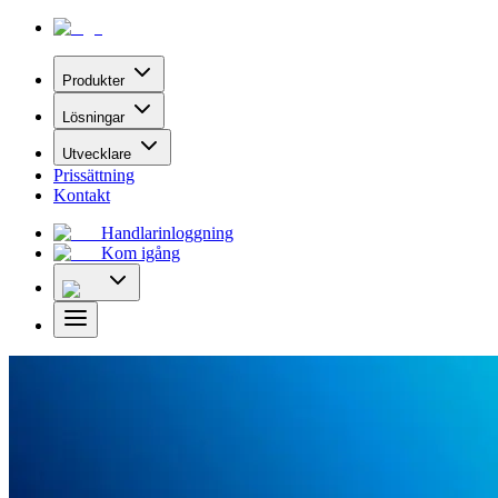
Produkter
Lösningar
Utvecklare
Prissättning
Kontakt
Handlarinloggning
Kom igång