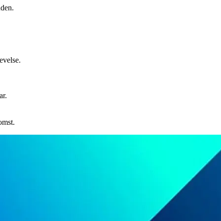
nden.
evelse.
ar.
omst.