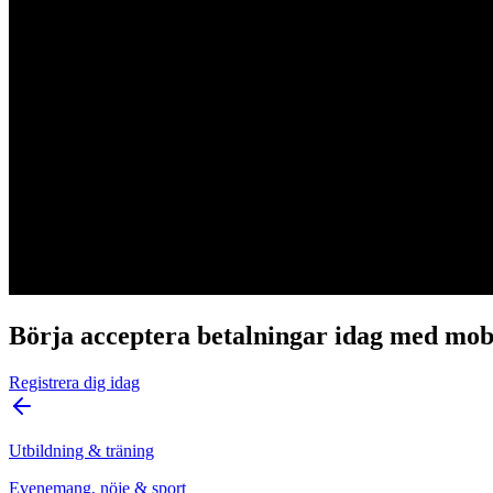
Börja acceptera betalningar idag med mob
Registrera dig idag
Utbildning & träning
Evenemang, nöje & sport