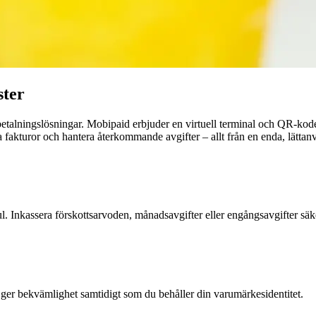
ster
betalningslösningar. Mobipaid erbjuder en virtuell terminal och QR-kod
a fakturor och hantera återkommande avgifter – allt från en enda, lättan
l. Inkassera förskottsarvoden, månadsavgifter eller engångsavgifter sä
ket ger bekvämlighet samtidigt som du behåller din varumärkesidentitet.