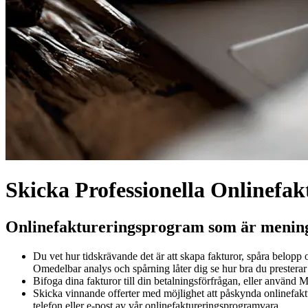
Skicka Professionella Onlinefak
Onlinefaktureringsprogram som är meningsf
Du vet hur tidskrävande det är att skapa fakturor, spåra belopp
Omedelbar analys och spårning låter dig se hur bra du presterar 
Bifoga dina fakturor till din betalningsförfrågan, eller använ
Skicka vinnande offerter med möjlighet att påskynda onlinefakt
telefon eller e-post av vår onlinefaktureringsprogramvara.