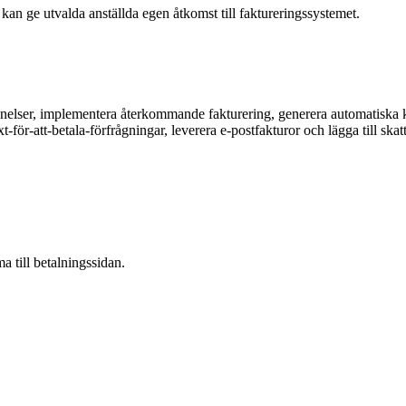
 kan ge utvalda anställda egen åtkomst till faktureringssystemet.
nnelser, implementera återkommande fakturering, generera automatiska kv
ör-att-betala-förfrågningar, leverera e-postfakturor och lägga till skatte
 till betalningssidan.