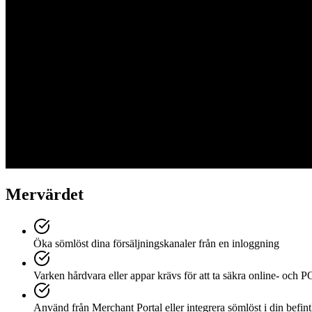
Mervärdet
Öka sömlöst dina försäljningskanaler från en inloggning
Varken hårdvara eller appar krävs för att ta säkra online- och 
Använd från Merchant Portal eller integrera sömlöst i din befin