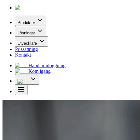
Produkter
Lösningar
Utvecklare
Prissättning
Kontakt
Handlarinloggning
Kom igång