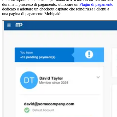
durante il processo di pagamento, utilizzare un
Plugin di pagamento
dedicato o adottare un checkout ospitato che reindirizza i clienti a
una pagina di pagamento Mobipaid: