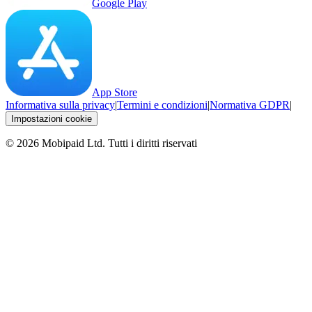
Google Play
App Store
Informativa sulla privacy
|
Termini e condizioni
|
Normativa GDPR
|
Impostazioni cookie
©
2026
Mobipaid Ltd.
Tutti i diritti riservati