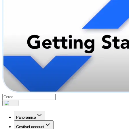
Panoramica
Gestisci account