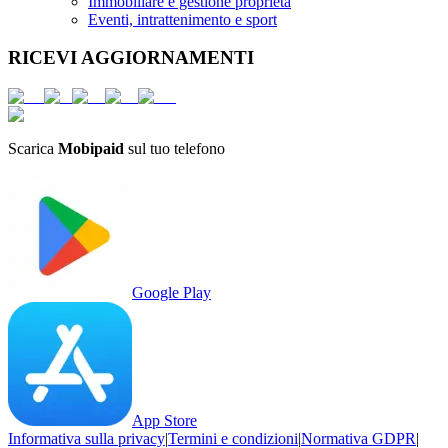
Immobiliare e gestione proprietà
Eventi, intrattenimento e sport
RICEVI AGGIORNAMENTI
Scarica
Mobipaid
sul tuo telefono
Google Play
App Store
Informativa sulla privacy
|
Termini e condizioni
|
Normativa GDPR
|