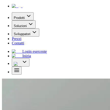
Prodotti
Soluzioni
Sviluppatori
Prezzi
Contatti
Login esercente
Inizia