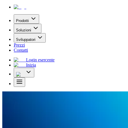
Prodotti
Soluzioni
Sviluppatori
Prezzi
Contatti
Login esercente
Inizia