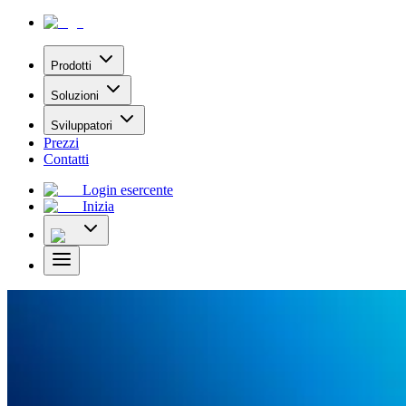
Prodotti
Soluzioni
Sviluppatori
Prezzi
Contatti
Login esercente
Inizia