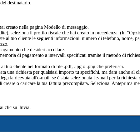
del destinatario.
hai creato nella pagina Modello di messaggio.
te), seleziona il profilo fiscale che hai creato in precedenza. (In "Opzi
te al tuo cliente le seguenti informazioni: numero di telefono, nome, pae
izzo.
 pagamento che desideri accettare.
emoria di pagamento a intervalli specificati tramite il metodo di richie
al tuo cliente nel formato di file .pdf, .jpg o .png che preferisci.
a una richiesta per qualsiasi importo tu specifichi, ma darà anche al cli
ega la ricevuta all'e-mail: se è stata selezionata l'e-mail per la richiesta
di creare o caricare la tua fattura precompilata. Seleziona 'Anteprima mes
 clic su 'Invia'.