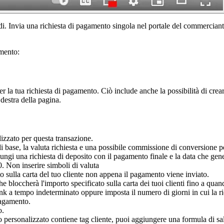
di. Invia una richiesta di pagamento singola nel portale del commerciant
amento:
r la tua richiesta di pagamento. Ciò include anche la possibilità di cr
 destra della pagina.
izzato per questa transazione.
di base, la valuta richiesta e una possibile commissione di conversione pe
iungi una richiesta di deposito con il pagamento finale e la data che g
00. Non inserire simboli di valuta
 sulla carta del tuo cliente non appena il pagamento viene inviato.
e bloccherà l'importo specificato sulla carta dei tuoi clienti fino a qua
ink a tempo indeterminato oppure imposta il numero di giorni in cui la ri
 pagamento.
o.
o personalizzato contiene tag cliente, puoi aggiungere una formula di sa