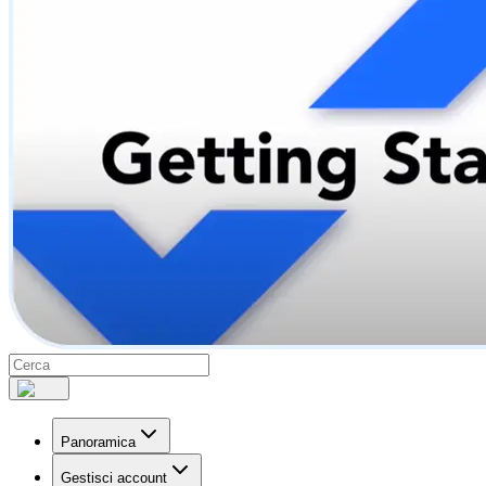
Panoramica
Gestisci account