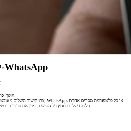
קבלו תשלומים באינסטגרם, פייסבוק ו-WhatsApp
צ
Mobipaid הופך את ערוצי המדיה החברתית שלכם לנקודות איסוף תשלומים.
צרו קישור תשלום מאובטח ושתפו אותו ישירות בהודעות פרטיות באינסטגרם, פייסבוק מסנג'ר, WhatsApp, או כל פלטפורמת מסרים אחרת.
הלקוח שלכם לוחץ על הקישור, מזין את פרטי הכרטיס שלו ומשלם — ללא צורך באתר, עגלת קניות או הורדת אפליקציה.