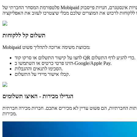
פלטפורמת המסחר החברתי של Mobipaid מאפשרת לכם לקבל תשלומים עבור מוצרים ושירותים ישירות מפלטפורמות מדיה חברתית. ניתן לשלב את החנות שלכם עם חנויות אינסטגרם, חנויות פייסבוק, Product Pins ועוד.
תשלום קל ללקוחות
Mobipaid מכווצת משימה ארוכה לתהליך פשוט:
לחצו על קישור התשלום או סרקו קוד QR כדי להגיע לדף התשלום.
הזינו פרטי כרטיס או השתמשו ב-Google/Apple Pay.
הסכימו לתנאים וההגבלות.
קבלו אישור מיידי על התשלום.
הגדילו מכירות - האיצו תשלומים
רים אתכם. חברות מכירה חברתית (Social selling) מציעות דרך טובה יותר להתחבר לקמפיינים באמצעות חיבור רב-פלטפורמי להנעת
מכירות.