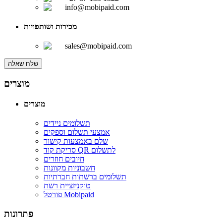
info@mobipaid.com
מכירות ושותפויות
sales@mobipaid.com
שלח שאלה
מוצרים
מוצרים
תשלומים ניידים
אמצעי תשלום וספקים
שלם באמצעות קישור
סריקת קוד QR לתשלום
חיובים חוזרים
חשבוניות מקוונות
תשלומים ברשתות חברתיות
טוקניזציית רשת
פורטל Mobipaid
פתרונות