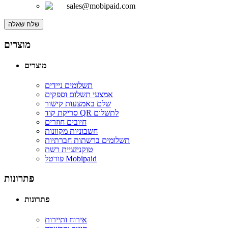
sales@mobipaid.com
שלח שאלה
מוצרים
מוצרים
תשלומים ניידים
אמצעי תשלום וספקים
שלם באמצעות קישור
סריקת קוד QR לתשלום
חיובים חוזרים
חשבוניות מקוונות
תשלומים ברשתות חברתיות
טוקניזציית רשת
פורטל Mobipaid
פתרונות
פתרונות
אירוח ותיירות