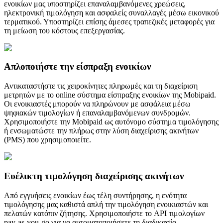
ενοικίων μας υποστηρίζει επαναλαμβανόμενες χρεώσεις,
ηλεκτρονική τιμολόγηση και ασφαλείς συναλλαγές μέσω εικονικού
τερματικού. Υποστηρίζει επίσης άμεσες τραπεζικές μεταφορές για
τη μείωση του κόστους επεξεργασίας.
Απλοποιήστε την είσπραξη ενοικίων
Αντικαταστήστε τις χειροκίνητες πληρωμές και τη διαχείριση
μετρητών με το online σύστημα είσπραξης ενοικίων της Mobipaid.
Οι ενοικιαστές μπορούν να πληρώνουν με ασφάλεια μέσω
ψηφιακών τιμολογίων ή επαναλαμβανόμενων συνδρομών.
Χρησιμοποιήστε την Mobipaid ως αυτόνομο σύστημα τιμολόγησης
ή ενσωματώστε την πλήρως στην λύση διαχείρισης ακινήτων
(PMS) που χρησιμοποιείτε.
Ευέλικτη τιμολόγηση διαχείρισης ακινήτων
Από εγγυήσεις ενοικίων έως τέλη συντήρησης, η ενότητα
τιμολόγησης μας καθιστά απλή την τιμολόγηση ενοικιαστών και
πελατών κατόπιν ζήτησης. Χρησιμοποιήστε το API τιμολογίων
pay-as-you-go για να αυτοματοποιήσετε τη διαδικασία.