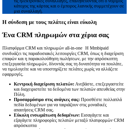
τις ηλεκτρονικές συναλλαγές, επαληθεύοντας ότι ο νόμιμος
κάτοχος της κάρτας και ο έμπορος λιανικής συμμετέχουν σε
μια συναλλαγή.
Η σύνδεση με τους πελάτες είναι εύκολη
Ένα CRM πληρωμών στα χέρια σας
Πλατφόρμα CRM και πληρωμών all-in-one Η Mmbipaid
συνδυάζει τις παραδοσιακές λειτουργίες CRM, όπως η διαχείριση
επαφών και η παρακολούθηση πωλήσεων, με την απρόσκοπτη
επεξεργασία πληρωμών, δίνοντάς σας τη δυνατότητα να πουλάτε,
να τιμολογείτε και να υποστηρίζετε πελάτες χωρίς να αλλάζετε
εφαρμογές.
Κεντρική διαχείριση πελατών:
Ανεβάστε, επεξεργαστείτε
και διαχειριστείτε τα δεδομένα των πελατών απευθείας στην
Πύλη.
Προσαρμόσιμο στις ανάγκες σας:
Προσθέστε πολλαπλά
πεδία δεδομένων για να ταιριάζουν στις μοναδικές
απαιτήσεις CRM σας.
Εύκολη ενσωμάτωση δεδομένων:
Εισαγάγετε και
εξαγάγετε πληροφορίες πελατών μεταξύ πλατφορμών CRM
απρόσκοπτα