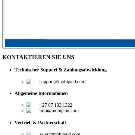
KONTAKTIEREN SIE UNS
Technischer Support & Zahlungsabwicklung
support@mobipaid.com
Allgemeine Informationen
+27 87 133 1322
info@mobipaid.com
Vertrieb & Partnerschaft
sales@mobipaid.com