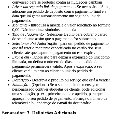
conversão para se proteger contra as flutuações cambiais.
Ativar um segundo link de pagamento
- Se necessário: 'Sim",
adicione um pedido de depósito com o pagamento final e a
data que irá gerar automaticamente um segundo link de
pagamento.
Montante
- Introduza a moeda e o valor solicitado no formato
0,00. Não introduza símbolos de moeda
Tipo de Pagamento
- Selecione Débito para cobrar o cartão
do seu cliente assim que o pagamento for submetido.
Selecionar Pré-Autorização
- para um pedido de pagamento
que irá reter o montante especificado no cartão dos seus
clientes até que capture o pagamento ou este expire.
Expira em
- Ignore isto para deixar a expiração do link como
ilimitada, ou defina o número de dias que o pedido de
pagamento permanecerá válido. Após a expiração, o seu
cliente verá um erro ao clicar no link do pedido de
pagamento.
Descrição
- Descreva o produto ou serviço que está a vender.
Saudação
- (Opcional) Se o seu modelo de mensagem
personalizado contiver etiquetas de cliente, pode adicionar
uma saudação, p. ex., primeiro nome e apelido, para que
apareça no seu pedido de pagamento. Forneça o número de
telemóvel e/ou endereço de e-mail do destinatário.
Separador: 3. Definições Adicionais