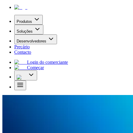
Produtos
Soluções
Desenvolvedores
Preçário
Contacto
Login do comerciante
Começar