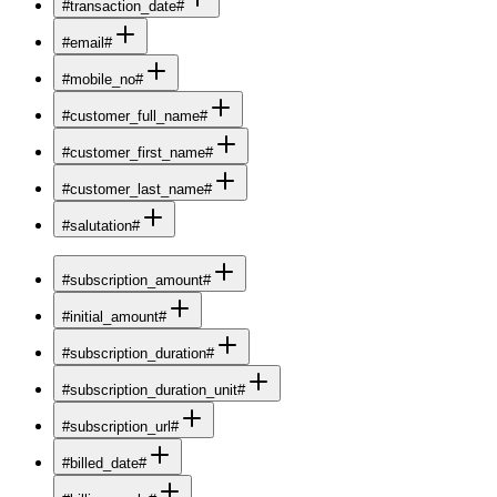
#transaction_date#
#email#
#mobile_no#
#customer_full_name#
#customer_first_name#
#customer_last_name#
#salutation#
#subscription_amount#
#initial_amount#
#subscription_duration#
#subscription_duration_unit#
#subscription_url#
#billed_date#