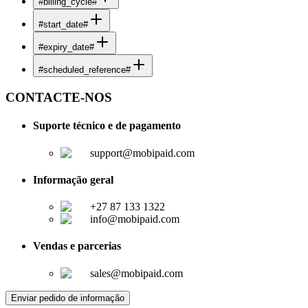
#billing_cycle#
#start_date#
#expiry_date#
#scheduled_reference#
CONTACTE-NOS
Suporte técnico e de pagamento
support@mobipaid.com
Informação geral
+27 87 133 1322
info@mobipaid.com
Vendas e parcerias
sales@mobipaid.com
Enviar pedido de informação