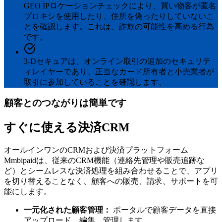
GEO IPロケーションチェックにより、買い物客が匿名
プロキシを使用したり、住所を偽ったりしていないこ
とを確認します。これは、詐欺の可能性を高める行為
です。
3-Dセキュアは、オンライン取引の追加のセキュリテ
ィレイヤーであり、正当なカード所有者と小売業者が
取引に参加していることを確認します。
顧客とのつながりは簡単です
すぐに使える決済CRM
オールインワンのCRMおよび決済プラットフォーム
Mmbipaidは、従来のCRM機能（連絡先管理や販売追跡な
ど）とシームレスな決済処理を組み合わせることで、アプリ
を切り替えることなく、顧客への販売、請求、サポートを可
能にします。
一元化された顧客管理：
ポータルで顧客データを直接
アップロード、編集、管理します。