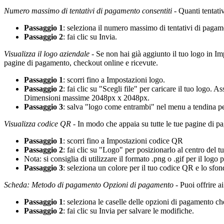
Numero massimo di tentativi di pagamento consentiti
- Quanti tentativ
Passaggio 1
: seleziona il numero massimo di tentativi di pagam
Passaggio 2
: fai clic su Invia.
Visualizza il logo aziendale
- Se non hai già aggiunto il tuo logo in I
pagine di pagamento, checkout online e ricevute.
Passaggio 1
: scorri fino a Impostazioni logo.
Passaggio 2
: fai clic su "Scegli file" per caricare il tuo logo. 
Dimensioni massime 2048px x 2048px.
Passaggio 3
: salva "logo come entrambi" nel menu a tendina per s
Visualizza codice QR
- In modo che appaia su tutte le tue pagine di p
Passaggio 1
: scorri fino a Impostazioni codice QR
Passaggio 2
: fai clic su "Logo" per posizionarlo al centro de
Nota: si consiglia di utilizzare il formato .png o .gif per il logo
Passaggio 3
: seleziona un colore per il tuo codice QR e lo sfon
Scheda: Metodo di pagamento
Opzioni di pagamento
- Puoi offrire ai
Passaggio 1
: seleziona le caselle delle opzioni di pagamento che
Passaggio 2
: fai clic su Invia per salvare le modifiche.