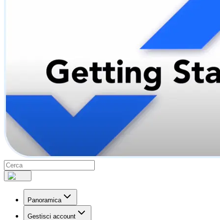
Panoramica
Gestisci account