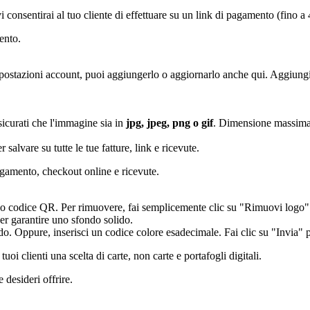
i consentirai al tuo cliente di effettuare su un link di pagamento (fino a 
ento.
mpostazioni account, puoi aggiungerlo o aggiornarlo anche qui. Aggiungi/
Assicurati che l'immagine sia in
jpg, jpeg, png o gif
. Dimensione massima 
alvare su tutte le tue fatture, link e ricevute.
agamento, checkout online e ricevute.
l tuo codice QR. Per rimuovere, fai semplicemente clic su "Rimuovi logo
 per garantire uno sfondo solido.
do. Oppure, inserisci un codice colore esadecimale. Fai clic su "Invia" 
 tuoi clienti una scelta di carte, non carte e portafogli digitali.
 desideri offrire.