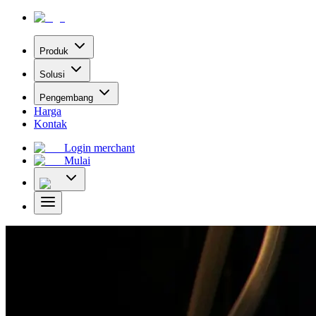
Produk
Solusi
Pengembang
Harga
Kontak
Login merchant
Mulai