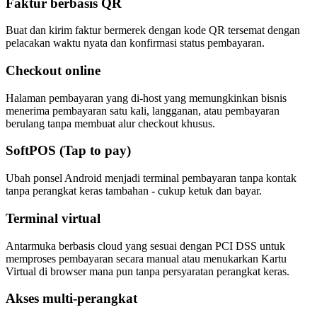
Faktur berbasis QR
Buat dan kirim faktur bermerek dengan kode QR tersemat dengan
pelacakan waktu nyata dan konfirmasi status pembayaran.
Checkout online
Halaman pembayaran yang di-host yang memungkinkan bisnis
menerima pembayaran satu kali, langganan, atau pembayaran
berulang tanpa membuat alur checkout khusus.
SoftPOS (Tap to pay)
Ubah ponsel Android menjadi terminal pembayaran tanpa kontak
tanpa perangkat keras tambahan - cukup ketuk dan bayar.
Terminal virtual
Antarmuka berbasis cloud yang sesuai dengan PCI DSS untuk
memproses pembayaran secara manual atau menukarkan Kartu
Virtual di browser mana pun tanpa persyaratan perangkat keras.
Akses multi-perangkat