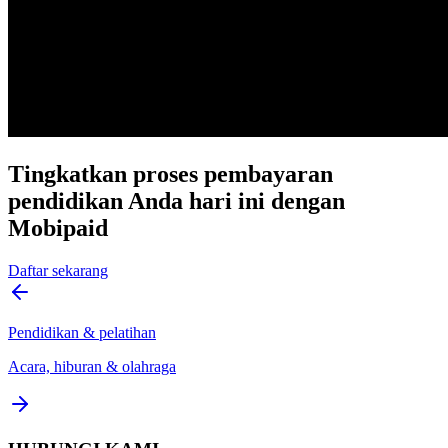
Tingkatkan proses pembayaran
pendidikan Anda hari ini dengan
Mobipaid
Daftar sekarang
Pendidikan & pelatihan
Acara, hiburan & olahraga