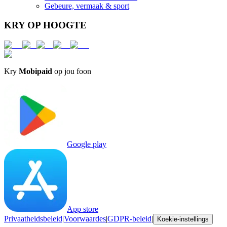
Gebeure, vermaak & sport
KRY OP HOOGTE
Kry
Mobipaid
op jou foon
Google play
App store
Privaatheidsbeleid
|
Voorwaardes
|
GDPR-beleid
|
Koekie-instellings