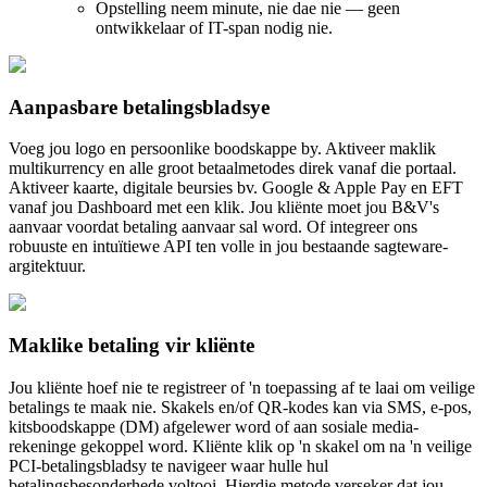
Opstelling neem minute, nie dae nie — geen
ontwikkelaar of IT-span nodig nie.
Aanpasbare betalingsbladsye
Voeg jou logo en persoonlike boodskappe by. Aktiveer maklik
multikurrency en alle groot betaalmetodes direk vanaf die portaal.
Aktiveer kaarte, digitale beursies bv. Google & Apple Pay en EFT
vanaf jou Dashboard met een klik. Jou kliënte moet jou B&V's
aanvaar voordat betaling aanvaar sal word. Of integreer ons
robuuste en intuïtiewe API ten volle in jou bestaande sagteware-
argitektuur.
Maklike betaling vir kliënte
Jou kliënte hoef nie te registreer of 'n toepassing af te laai om veilige
betalings te maak nie. Skakels en/of QR-kodes kan via SMS, e-pos,
kitsboodskappe (DM) afgelewer word of aan sosiale media-
rekeninge gekoppel word. Kliënte klik op 'n skakel om na 'n veilige
PCI-betalingsbladsy te navigeer waar hulle hul
betalingsbesonderhede voltooi. Hierdie metode verseker dat jou