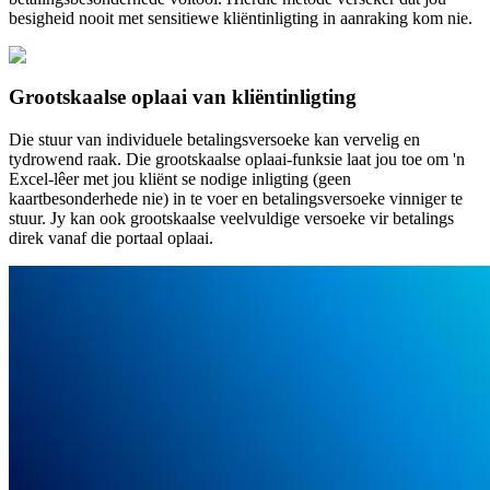
besigheid nooit met sensitiewe kliëntinligting in aanraking kom nie.
Grootskaalse oplaai van kliëntinligting
Die stuur van individuele betalingsversoeke kan vervelig en
tydrowend raak. Die grootskaalse oplaai-funksie laat jou toe om 'n
Excel-lêer met jou kliënt se nodige inligting (geen
kaartbesonderhede nie) in te voer en betalingsversoeke vinniger te
stuur. Jy kan ook grootskaalse veelvuldige versoeke vir betalings
direk vanaf die portaal oplaai.