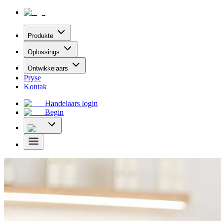
Produkte
Oplossings
Ontwikkelaars
Pryse
Kontak
Handelaars login
Begin