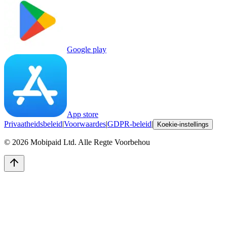
Google play
App store
Privaatheidsbeleid
|
Voorwaardes
|
GDPR-beleid
|
Koekie-instellings
©
2026
Mobipaid Ltd.
Alle Regte Voorbehou