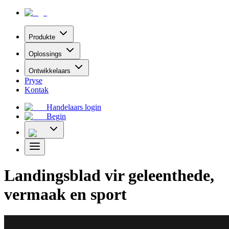
Produkte
Oplossings
Ontwikkelaars
Pryse
Kontak
Handelaars login
Begin
Landingsblad vir geleenthede,
vermaak en sport