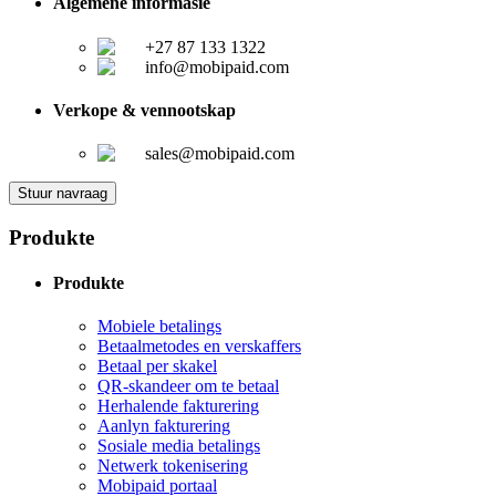
Algemene informasie
+27 87 133 1322
info@mobipaid.com
Verkope & vennootskap
sales@mobipaid.com
Stuur navraag
Produkte
Produkte
Mobiele betalings
Betaalmetodes en verskaffers
Betaal per skakel
QR-skandeer om te betaal
Herhalende fakturering
Aanlyn fakturering
Sosiale media betalings
Netwerk tokenisering
Mobipaid portaal