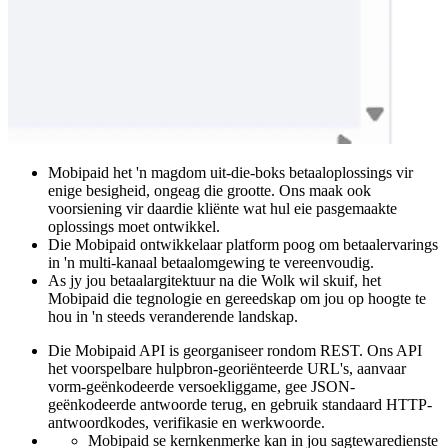
Mobipaid het 'n magdom uit-die-boks betaaloplossings vir
enige besigheid, ongeag die grootte. Ons maak ook
voorsiening vir daardie kliënte wat hul eie pasgemaakte
oplossings moet ontwikkel.
Die Mobipaid ontwikkelaar platform poog om betaalervarings
in 'n multi-kanaal betaalomgewing te vereenvoudig.
As jy jou betaalargitektuur na die Wolk wil skuif, het
Mobipaid die tegnologie en gereedskap om jou op hoogte te
hou in 'n steeds veranderende landskap.
Die Mobipaid API is georganiseer rondom REST. Ons API
het voorspelbare hulpbron-georiënteerde URL's, aanvaar
vorm-geënkodeerde versoekliggame, gee JSON-
geënkodeerde antwoorde terug, en gebruik standaard HTTP-
antwoordkodes, verifikasie en werkwoorde.
Mobipaid se kernkenmerke kan in jou sagtewaredienste