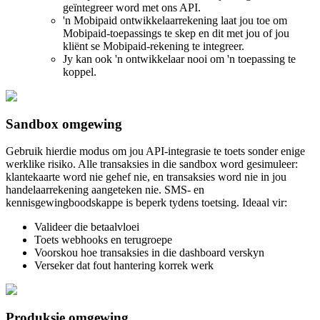
geïntegreer word met ons API.
'n Mobipaid ontwikkelaarrekening laat jou toe om
Mobipaid-toepassings te skep en dit met jou of jou
kliënt se Mobipaid-rekening te integreer.
Jy kan ook 'n ontwikkelaar nooi om 'n toepassing te
koppel.
Sandbox omgewing
Gebruik hierdie modus om jou API-integrasie te toets sonder enige
werklike risiko. Alle transaksies in die sandbox word gesimuleer:
klantekaarte word nie gehef nie, en transaksies word nie in jou
handelaarrekening aangeteken nie. SMS- en
kennisgewingboodskappe is beperk tydens toetsing. Ideaal vir:
Valideer die betaalvloei
Toets webhooks en terugroepe
Voorskou hoe transaksies in die dashboard verskyn
Verseker dat fout hantering korrek werk
Produksie omgewing