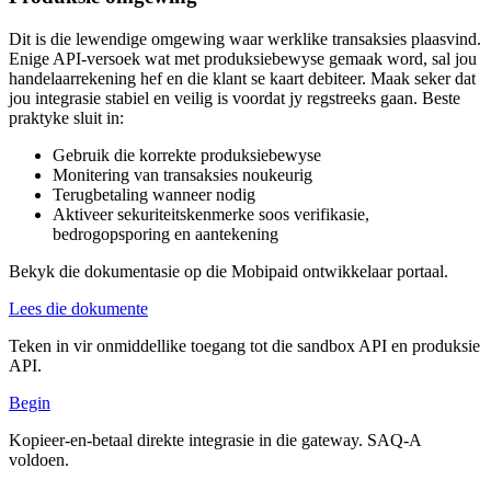
Dit is die lewendige omgewing waar werklike transaksies plaasvind.
Enige API-versoek wat met produksiebewyse gemaak word, sal jou
handelaarrekening hef en die klant se kaart debiteer. Maak seker dat
jou integrasie stabiel en veilig is voordat jy regstreeks gaan. Beste
praktyke sluit in:
Gebruik die korrekte produksiebewyse
Monitering van transaksies noukeurig
Terugbetaling wanneer nodig
Aktiveer sekuriteitskenmerke soos verifikasie,
bedrogopsporing en aantekening
Bekyk die dokumentasie op die Mobipaid ontwikkelaar portaal.
Lees die dokumente
Teken in vir onmiddellike toegang tot die sandbox API en produksie
API.
Begin
Kopieer-en-betaal direkte integrasie in die gateway. SAQ-A
voldoen.