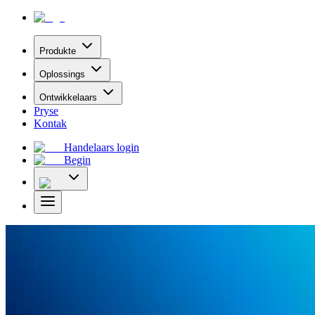
Produkte
Oplossings
Ontwikkelaars
Pryse
Kontak
Handelaars login
Begin