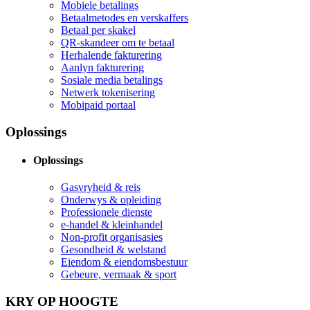
Mobiele betalings
Betaalmetodes en verskaffers
Betaal per skakel
QR-skandeer om te betaal
Herhalende fakturering
Aanlyn fakturering
Sosiale media betalings
Netwerk tokenisering
Mobipaid portaal
Oplossings
Oplossings
Gasvryheid & reis
Onderwys & opleiding
Professionele dienste
e-handel & kleinhandel
Non-profit organisasies
Gesondheid & welstand
Eiendom & eiendomsbestuur
Gebeure, vermaak & sport
KRY OP HOOGTE