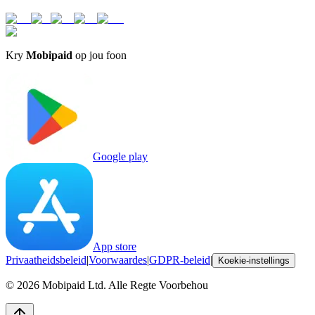
Kry
Mobipaid
op jou foon
Google play
App store
Privaatheidsbeleid
|
Voorwaardes
|
GDPR-beleid
|
Koekie-instellings
©
2026
Mobipaid Ltd.
Alle Regte Voorbehou