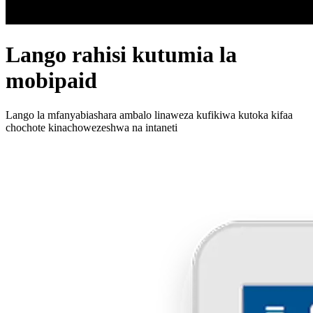
Lango rahisi kutumia la
mobipaid
Lango la mfanyabiashara ambalo linaweza kufikiwa kutoka kifaa
chochote kinachowezeshwa na intaneti