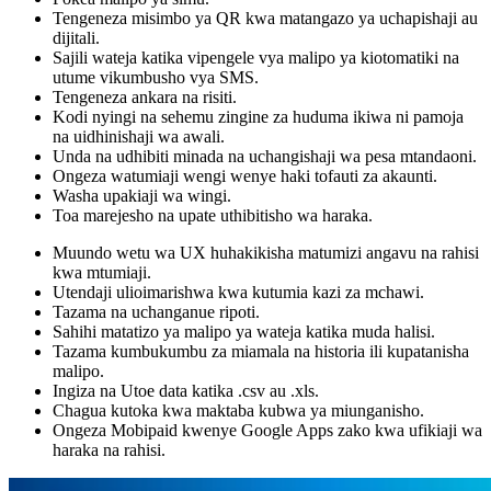
Tengeneza misimbo ya QR kwa matangazo ya uchapishaji au
dijitali.
Sajili wateja katika vipengele vya malipo ya kiotomatiki na
utume vikumbusho vya SMS.
Tengeneza ankara na risiti.
Kodi nyingi na sehemu zingine za huduma ikiwa ni pamoja
na uidhinishaji wa awali.
Unda na udhibiti minada na uchangishaji wa pesa mtandaoni.
Ongeza watumiaji wengi wenye haki tofauti za akaunti.
Washa upakiaji wa wingi.
Toa marejesho na upate uthibitisho wa haraka.
Muundo wetu wa UX huhakikisha matumizi angavu na rahisi
kwa mtumiaji.
Utendaji ulioimarishwa kwa kutumia kazi za mchawi.
Tazama na uchanganue ripoti.
Sahihi matatizo ya malipo ya wateja katika muda halisi.
Tazama kumbukumbu za miamala na historia ili kupatanisha
malipo.
Ingiza na Utoe data katika .csv au .xls.
Chagua kutoka kwa maktaba kubwa ya miunganisho.
Ongeza Mobipaid kwenye Google Apps zako kwa ufikiaji wa
haraka na rahisi.