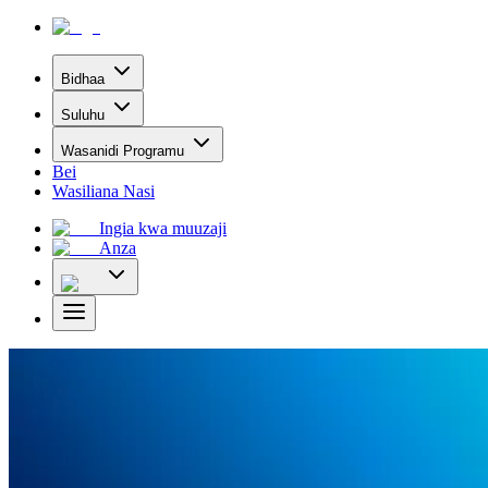
Bidhaa
Suluhu
Wasanidi Programu
Bei
Wasiliana Nasi
Ingia kwa muuzaji
Anza