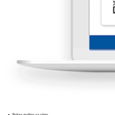
Pokea malipo ya simu.