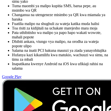
simu yako
Tuma maombi ya malipo kupitia SMS, barua pepe, au
msimbo wa QR
Changanua na utengeneze misimbo ya QR kwa miamala ya
haraka
Fuatilia malipo na shughuli za wateja katika muda halisi
Toa risiti za kidijitali na uchakate marejesho mara moja
Pata uthibitisho wa malipo ya papo hapo wakati wowote,
mahali popote
Dhibiti ankara, viungo vya malipo, na orodha za wateja
popote ulipo
Salama na inatii PCI hakuna maunzi ya ziada yanayohitajika
Hufanya kazi kikamilifu kwa matukio, wachuuzi wa simu, na
timu za mbali
Inapatikana kwenye Android na iOS kwa ufikiaji rahisi na
salama
Google Play