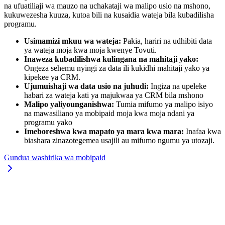
na ufuatiliaji wa mauzo na uchakataji wa malipo usio na mshono,
kukuwezesha kuuza, kutoa bili na kusaidia wateja bila kubadilisha
programu.
Usimamizi mkuu wa wateja:
Pakia, hariri na udhibiti data
ya wateja moja kwa moja kwenye Tovuti.
Inaweza kubadilishwa kulingana na mahitaji yako:
Ongeza sehemu nyingi za data ili kukidhi mahitaji yako ya
kipekee ya CRM.
Ujumuishaji wa data usio na juhudi:
Ingiza na upeleke
habari za wateja kati ya majukwaa ya CRM bila mshono
Malipo yaliyounganishwa:
Tumia mifumo ya malipo isiyo
na mawasiliano ya mobipaid moja kwa moja ndani ya
programu yako
Imeboreshwa kwa mapato ya mara kwa mara:
Inafaa kwa
biashara zinazotegemea usajili au mifumo ngumu ya utozaji.
Gundua washirika wa mobipaid