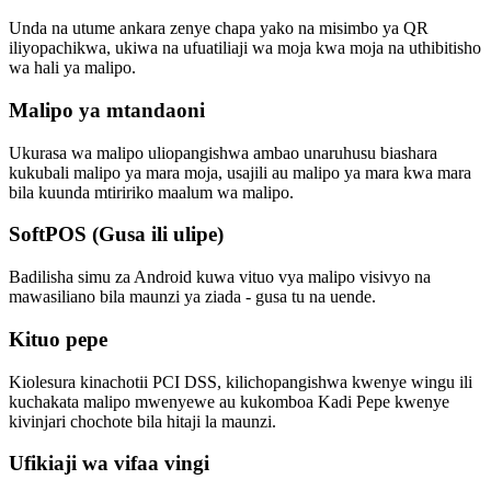
Unda na utume ankara zenye chapa yako na misimbo ya QR
iliyopachikwa, ukiwa na ufuatiliaji wa moja kwa moja na uthibitisho
wa hali ya malipo.
Malipo ya mtandaoni
Ukurasa wa malipo uliopangishwa ambao unaruhusu biashara
kukubali malipo ya mara moja, usajili au malipo ya mara kwa mara
bila kuunda mtiririko maalum wa malipo.
SoftPOS (Gusa ili ulipe)
Badilisha simu za Android kuwa vituo vya malipo visivyo na
mawasiliano bila maunzi ya ziada - gusa tu na uende.
Kituo pepe
Kiolesura kinachotii PCI DSS, kilichopangishwa kwenye wingu ili
kuchakata malipo mwenyewe au kukomboa Kadi Pepe kwenye
kivinjari chochote bila hitaji la maunzi.
Ufikiaji wa vifaa vingi