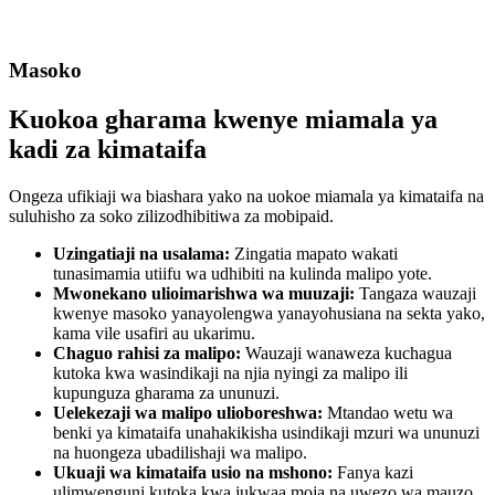
Masoko
Kuokoa gharama kwenye miamala ya
kadi za kimataifa
Ongeza ufikiaji wa biashara yako na uokoe miamala ya kimataifa na
suluhisho za soko zilizodhibitiwa za mobipaid.
Uzingatiaji na usalama:
Zingatia mapato wakati
tunasimamia utiifu wa udhibiti na kulinda malipo yote.
Mwonekano ulioimarishwa wa muuzaji:
Tangaza wauzaji
kwenye masoko yanayolengwa yanayohusiana na sekta yako,
kama vile usafiri au ukarimu.
Chaguo rahisi za malipo:
Wauzaji wanaweza kuchagua
kutoka kwa wasindikaji na njia nyingi za malipo ili
kupunguza gharama za ununuzi.
Uelekezaji wa malipo ulioboreshwa:
Mtandao wetu wa
benki ya kimataifa unahakikisha usindikaji mzuri wa ununuzi
na huongeza ubadilishaji wa malipo.
Ukuaji wa kimataifa usio na mshono:
Fanya kazi
ulimwenguni kutoka kwa jukwaa moja na uwezo wa mauzo