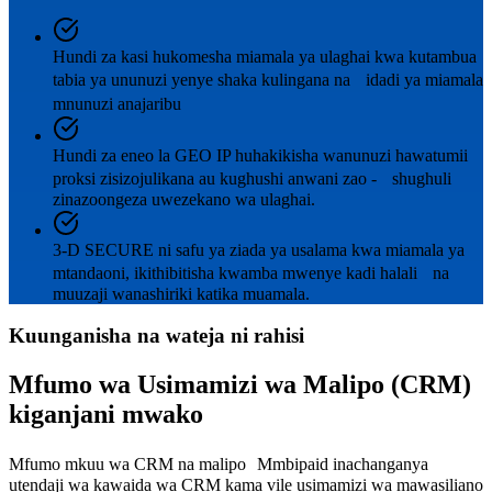
Hundi za kasi hukomesha miamala ya ulaghai kwa kutambua
tabia ya ununuzi yenye shaka kulingana na idadi ya miamala
mnunuzi anajaribu
Hundi za eneo la GEO IP huhakikisha wanunuzi hawatumii
proksi zisizojulikana au kughushi anwani zao - shughuli
zinazoongeza uwezekano wa ulaghai.
3-D SECURE ni safu ya ziada ya usalama kwa miamala ya
mtandaoni, ikithibitisha kwamba mwenye kadi halali na
muuzaji wanashiriki katika muamala.
Kuunganisha na wateja ni rahisi
Mfumo wa Usimamizi wa Malipo (CRM)
kiganjani mwako
Mfumo mkuu wa CRM na malipo Mmbipaid inachanganya
utendaji wa kawaida wa CRM kama vile usimamizi wa mawasiliano