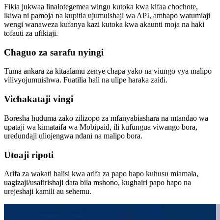
Fikia jukwaa linalotegemea wingu kutoka kwa kifaa chochote,
ikiwa ni pamoja na kupitia ujumuishaji wa API, ambapo watumiaji
wengi wanaweza kufanya kazi kutoka kwa akaunti moja na haki
tofauti za ufikiaji.
Chaguo za sarafu nyingi
Tuma ankara za kitaalamu zenye chapa yako na viungo vya malipo
vilivyojumuishwa. Fuatilia hali na ulipe haraka zaidi.
Vichakataji vingi
Boresha huduma zako zilizopo za mfanyabiashara na mtandao wa
upataji wa kimataifa wa Mobipaid, ili kufungua viwango bora,
uredundaji uliojengwa ndani na malipo bora.
Utoaji ripoti
Arifa za wakati halisi kwa arifa za papo hapo kuhusu miamala,
uagizaji/usafirishaji data bila mshono, kughairi papo hapo na
urejeshaji kamili au sehemu.