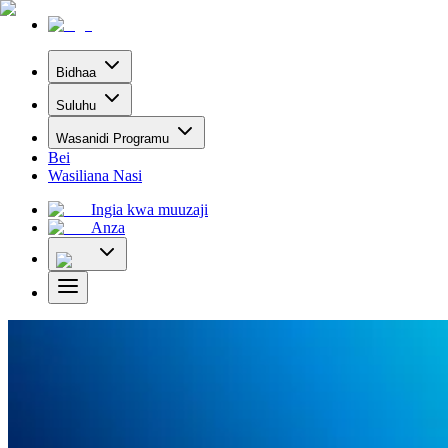
Bidhaa
Suluhu
Wasanidi Programu
Bei
Wasiliana Nasi
Ingia kwa muuzaji
Anza