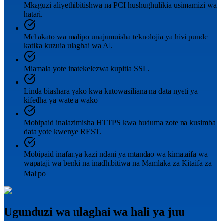
Mkaguzi aliyethibitishwa na PCI hushughulikia usimamizi wa
hatari.
Mchakato wa malipo unajumuisha teknolojia ya hivi punde
katika kuzuia ulaghai wa AI.
Miamala yote inatekelezwa kupitia SSL.
Linda biashara yako kwa kutowasiliana na data nyeti ya
kifedha ya wateja wako
Mobipaid inalazimisha HTTPS kwa huduma zote na kusimba
data yote kwenye REST.
Mobipaid inafanya kazi ndani ya mtandao wa kimataifa wa
wapataji wa benki na inadhibitiwa na Mamlaka za Kitaifa za
Malipo
Ugunduzi wa ulaghai wa hali ya juu