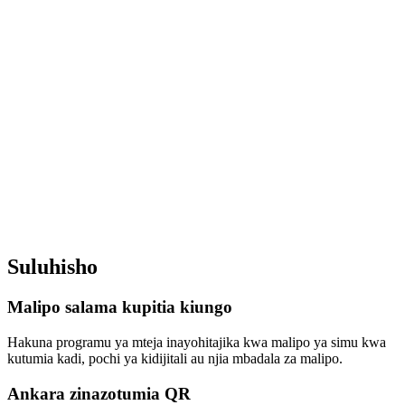
Utoaji Ankara
Suluhisho
Hakiki ya Moja kwa Moja ya Utoaji Ankara
Malipo salama kupitia kiungo
Hakuna programu ya mteja inayohitajika kwa malipo ya simu kwa
kutumia kadi, pochi ya kidijitali au njia mbadala za malipo.
Ankara zinazotumia QR