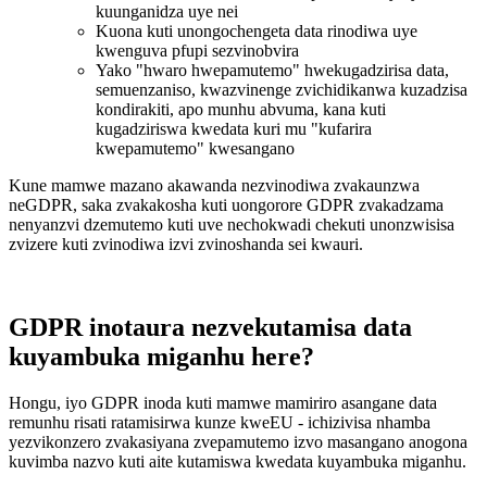
kuunganidza uye nei
Kuona kuti unongochengeta data rinodiwa uye
kwenguva pfupi sezvinobvira
Yako "hwaro hwepamutemo" hwekugadzirisa data,
semuenzaniso, kwazvinenge zvichidikanwa kuzadzisa
kondirakiti, apo munhu abvuma, kana kuti
kugadziriswa kwedata kuri mu "kufarira
kwepamutemo" kwesangano
Kune mamwe mazano akawanda nezvinodiwa zvakaunzwa
neGDPR, saka zvakakosha kuti uongorore GDPR zvakadzama
nenyanzvi dzemutemo kuti uve nechokwadi chekuti unonzwisisa
zvizere kuti zvinodiwa izvi zvinoshanda sei kwauri.
GDPR inotaura nezvekutamisa data
kuyambuka miganhu here?
Hongu, iyo GDPR inoda kuti mamwe mamiriro asangane data
remunhu risati ratamisirwa kunze kweEU - ichizivisa nhamba
yezvikonzero zvakasiyana zvepamutemo izvo masangano anogona
kuvimba nazvo kuti aite kutamiswa kwedata kuyambuka miganhu.