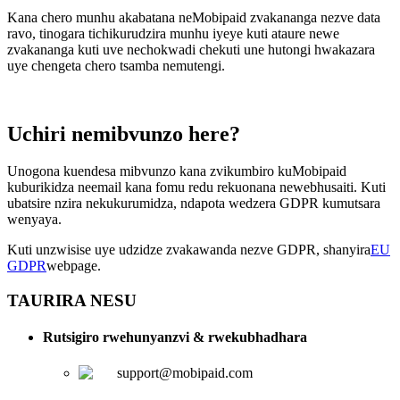
Kana chero munhu akabatana neMobipaid zvakananga nezve data
ravo, tinogara tichikurudzira munhu iyeye kuti ataure newe
zvakananga kuti uve nechokwadi chekuti une hutongi hwakazara
uye chengeta chero tsamba nemutengi.
Uchiri nemibvunzo here?
Unogona kuendesa mibvunzo kana zvikumbiro kuMobipaid
kuburikidza neemail kana fomu redu rekuonana newebhusaiti. Kuti
ubatsire nzira nekukurumidza, ndapota wedzera GDPR kumutsara
wenyaya.
Kuti unzwisise uye udzidze zvakawanda nezve GDPR, shanyira
EU
GDPR
webpage.
TAURIRA NESU
Rutsigiro rwehunyanzvi & rwekubhadhara
support@mobipaid.com