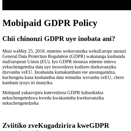
Mobipaid GDPR Policy
Chii chinonzi GDPR uye inobata ani?
Musi waMay 25, 2018, mutemo wekuvanzika wekuEurope unonzi
General Data Protection Regulation (GDPR) wakatanga kushanda
muEuropean Union (EU). Iyo GDPR inounza mitemo mitsva
yekuchengetedza data uye inowedzera kodzero dzekuvanzika
dzevanhu veEU. Inoshanda kumakambani ese anounganidza,
kuchengeta kana kushandisa data remunhu wevanhu veEU, chero
kambani iyoyo iri munyika.
Mobipaid yakazvipira kutevedzera GDPR kuburikidza
nekuchengetedzwa kwedu kwakasimba kwekuvanzika
nekuchengetedzeka
Zviitiko zveKugadzirira kweGDPR