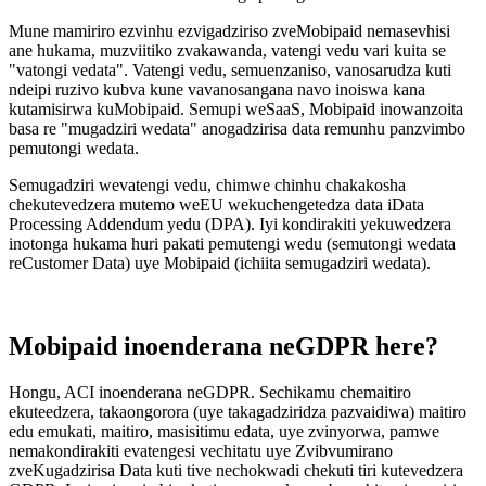
Mune mamiriro ezvinhu ezvigadziriso zveMobipaid nemasevhisi
ane hukama, muzviitiko zvakawanda, vatengi vedu vari kuita se
"vatongi vedata". Vatengi vedu, semuenzaniso, vanosarudza kuti
ndeipi ruzivo kubva kune vavanosangana navo inoiswa kana
kutamisirwa kuMobipaid. Semupi weSaaS, Mobipaid inowanzoita
basa re "mugadziri wedata" anogadzirisa data remunhu panzvimbo
pemutongi wedata.
Semugadziri wevatengi vedu, chimwe chinhu chakakosha
chekutevedzera mutemo weEU wekuchengetedza data iData
Processing Addendum yedu (DPA). Iyi kondirakiti yekuwedzera
inotonga hukama huri pakati pemutengi wedu (semutongi wedata
reCustomer Data) uye Mobipaid (ichiita semugadziri wedata).
Mobipaid inoenderana neGDPR here?
Hongu, ACI inoenderana neGDPR. Sechikamu chemaitiro
ekuteedzera, takaongorora (uye takagadziridza pazvaidiwa) maitiro
edu emukati, maitiro, masisitimu edata, uye zvinyorwa, pamwe
nemakondirakiti evatengesi vechitatu uye Zvibvumirano
zveKugadzirisa Data kuti tive nechokwadi chekuti tiri kutevedzera