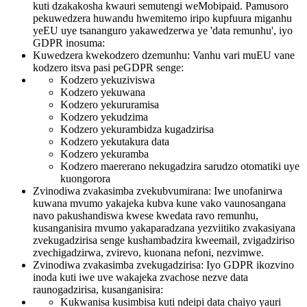
kuti dzakakosha kwauri semutengi weMobipaid. Pamusoro
pekuwedzera huwandu hwemitemo iripo kupfuura miganhu
yeEU uye tsananguro yakawedzerwa ye 'data remunhu', iyo
GDPR inosuma:
Kuwedzera kwekodzero dzemunhu: Vanhu vari muEU vane
kodzero itsva pasi peGDPR senge:
Kodzero yekuziviswa
Kodzero yekuwana
Kodzero yekururamisa
Kodzero yekudzima
Kodzero yekurambidza kugadzirisa
Kodzero yekutakura data
Kodzero yekuramba
Kodzero maererano nekugadzira sarudzo otomatiki uye
kuongorora
Zvinodiwa zvakasimba zvekubvumirana: Iwe unofanirwa
kuwana mvumo yakajeka kubva kune vako vaunosangana
navo pakushandiswa kwese kwedata ravo remunhu,
kusanganisira mvumo yakaparadzana yezviitiko zvakasiyana
zvekugadzirisa senge kushambadzira kweemail, zvigadziriso
zvechigadzirwa, zvirevo, kuonana nefoni, nezvimwe.
Zvinodiwa zvakasimba zvekugadzirisa: Iyo GDPR ikozvino
inoda kuti iwe uve wakajeka zvachose nezve data
raunogadzirisa, kusanganisira:
Kukwanisa kusimbisa kuti ndeipi data chaiyo yauri