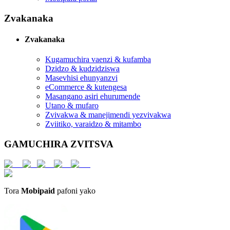
Zvakanaka
Zvakanaka
Kugamuchira vaenzi & kufamba
Dzidzo & kudzidziswa
Masevhisi ehunyanzvi
eCommerce & kutengesa
Masangano asiri ehurumende
Utano & mufaro
Zvivakwa & manejimendi yezvivakwa
Zviitiko, varaidzo & mitambo
GAMUCHIRA ZVITSVA
Tora
Mobipaid
pafoni yako