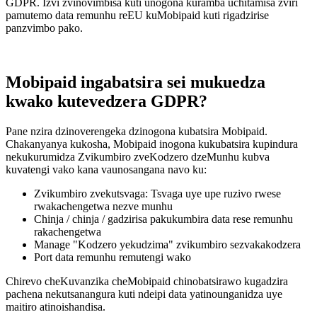
GDPR. Izvi zvinovimbisa kuti unogona kuramba uchitamisa zviri
pamutemo data remunhu reEU kuMobipaid kuti rigadzirise
panzvimbo pako.
Mobipaid ingabatsira sei mukuedza
kwako kutevedzera GDPR?
Pane nzira dzinoverengeka dzinogona kubatsira Mobipaid.
Chakanyanya kukosha, Mobipaid inogona kukubatsira kupindura
nekukurumidza Zvikumbiro zveKodzero dzeMunhu kubva
kuvatengi vako kana vaunosangana navo ku:
Zvikumbiro zvekutsvaga: Tsvaga uye upe ruzivo rwese
rwakachengetwa nezve munhu
Chinja / chinja / gadzirisa pakukumbira data rese remunhu
rakachengetwa
Manage "Kodzero yekudzima" zvikumbiro sezvakakodzera
Port data remunhu remutengi wako
Chirevo cheKuvanzika cheMobipaid chinobatsirawo kugadzira
pachena nekutsanangura kuti ndeipi data yatinounganidza uye
maitiro atinoishandisa.