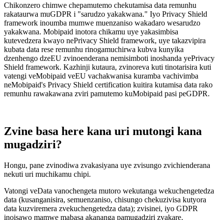
Chikonzero chimwe chepamutemo chekutamisa data remunhu
rakataurwa muGDPR i "sarudzo yakakwana." Iyo Privacy Shield
framework inoumba mumwe muenzaniso wakadaro wesarudzo
yakakwana. Mobipaid inotora chikamu uye yakasimbisa
kutevedzera kwayo nePrivacy Shield framework, uye takazvipira
kubata data rese remunhu rinogamuchirwa kubva kunyika
dzenhengo dzeEU zvinoenderana nemisimboti inoshanda yePrivacy
Shield framework. Kazhinji kutaura, zvinoreva kuti tinotarisira kuti
vatengi veMobipaid veEU vachakwanisa kuramba vachivimba
neMobipaid's Privacy Shield certification kuitira kutamisa data rako
remunhu rawakawana zviri pamutemo kuMobipaid pasi peGDPR.
Zvine basa here kana uri mutongi kana
mugadziri?
Hongu, pane zvinodiwa zvakasiyana uye zvisungo zvichienderana
nekuti uri muchikamu chipi.
Vatongi veData vanochengeta mutoro wekutanga wekuchengetedza
data (kusanganisira, semuenzaniso, chisungo chekuzivisa kutyora
data kuzviremera zvekuchengetedza data); zvisinei, iyo GDPR
inoisawo mamwe mabasa akananga pamugadziri zvakare.