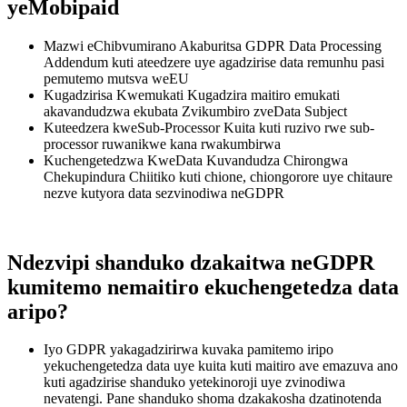
yeMobipaid
Mazwi eChibvumirano Akaburitsa GDPR Data Processing
Addendum kuti ateedzere uye agadzirise data remunhu pasi
pemutemo mutsva weEU
Kugadzirisa Kwemukati Kugadzira maitiro emukati
akavandudzwa ekubata Zvikumbiro zveData Subject
Kuteedzera kweSub-Processor Kuita kuti ruzivo rwe sub-
processor ruwanikwe kana rwakumbirwa
Kuchengetedzwa KweData Kuvandudza Chirongwa
Chekupindura Chiitiko kuti chione, chiongorore uye chitaure
nezve kutyora data sezvinodiwa neGDPR
Ndezvipi shanduko dzakaitwa neGDPR
kumitemo nemaitiro ekuchengetedza data
aripo?
Iyo GDPR yakagadzirirwa kuvaka pamitemo iripo
yekuchengetedza data uye kuita kuti maitiro ave emazuva ano
kuti agadzirise shanduko yetekinoroji uye zvinodiwa
nevatengi. Pane shanduko shoma dzakakosha dzatinotenda