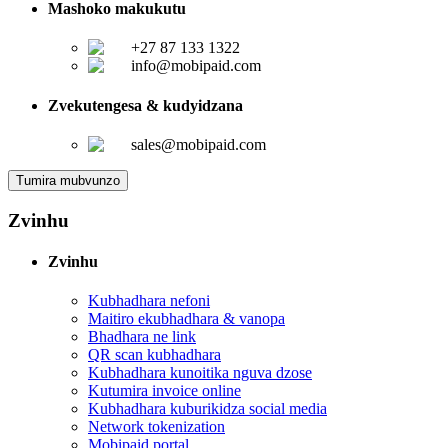
Mashoko makukutu
+27 87 133 1322
info@mobipaid.com
Zvekutengesa & kudyidzana
sales@mobipaid.com
Tumira mubvunzo
Zvinhu
Zvinhu
Kubhadhara nefoni
Maitiro ekubhadhara & vanopa
Bhadhara ne link
QR scan kubhadhara
Kubhadhara kunoitika nguva dzose
Kutumira invoice online
Kubhadhara kuburikidza social media
Network tokenization
Mobipaid portal