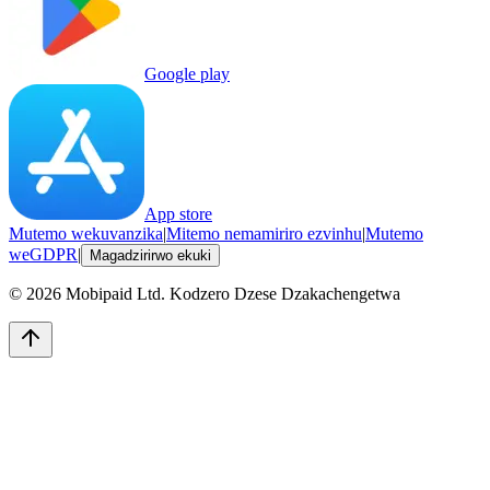
Google play
App store
Mutemo wekuvanzika
|
Mitemo nemamiriro ezvinhu
|
Mutemo
weGDPR
|
Magadzirirwo ekuki
©
2026
Mobipaid Ltd.
Kodzero Dzese Dzakachengetwa