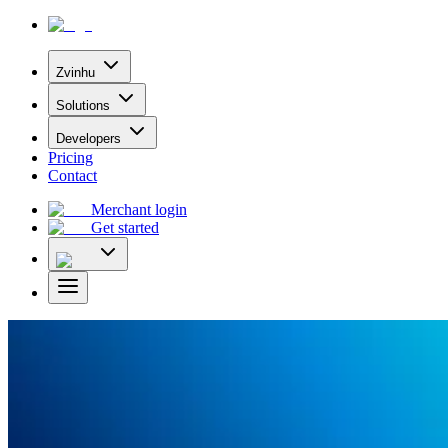
Zvinhu
Solutions
Developers
Pricing
Contact
Merchant login
Get started