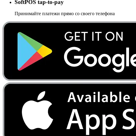
SoftPOS tap-to-pay
Принимайте платежи прямо со своего телефона