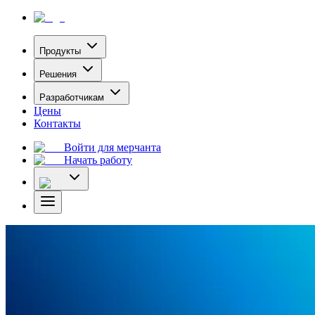
Продукты
Решения
Разработчикам
Цены
Контакты
Войти для мерчанта
Начать работу