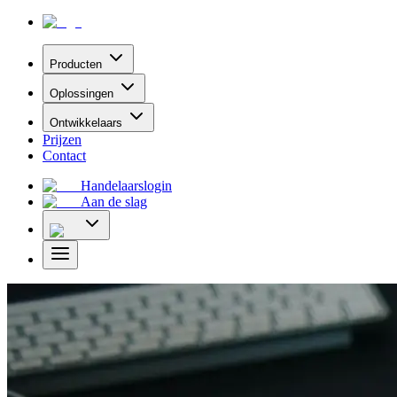
Producten
Oplossingen
Ontwikkelaars
Prijzen
Contact
Handelaarslogin
Aan de slag