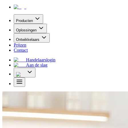
Producten
Oplossingen
Ontwikkelaars
Prijzen
Contact
Handelaarslogin
Aan de slag