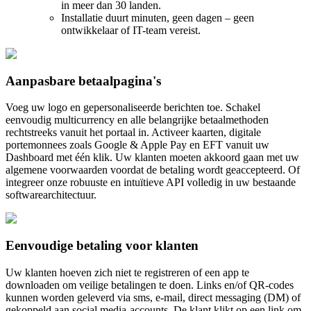
in meer dan 30 landen.
Installatie duurt minuten, geen dagen – geen
ontwikkelaar of IT-team vereist.
Aanpasbare betaalpagina's
Voeg uw logo en gepersonaliseerde berichten toe. Schakel
eenvoudig multicurrency en alle belangrijke betaalmethoden
rechtstreeks vanuit het portaal in. Activeer kaarten, digitale
portemonnees zoals Google & Apple Pay en EFT vanuit uw
Dashboard met één klik. Uw klanten moeten akkoord gaan met uw
algemene voorwaarden voordat de betaling wordt geaccepteerd. Of
integreer onze robuuste en intuïtieve API volledig in uw bestaande
softwarearchitectuur.
Eenvoudige betaling voor klanten
Uw klanten hoeven zich niet te registreren of een app te
downloaden om veilige betalingen te doen. Links en/of QR-codes
kunnen worden geleverd via sms, e-mail, direct messaging (DM) of
gekoppeld aan social media-accounts. De klant klikt op een link om