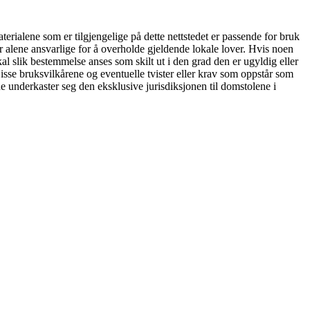
terialene som er tilgjengelige på dette nettstedet er passende for bruk
g er alene ansvarlige for å overholde gjeldende lokale lover. Hvis noen
l slik bestemmelse anses som skilt ut i den grad den er ugyldig eller
sse bruksvilkårene og eventuelle tvister eller krav som oppstår som
ne underkaster seg den eksklusive jurisdiksjonen til domstolene i