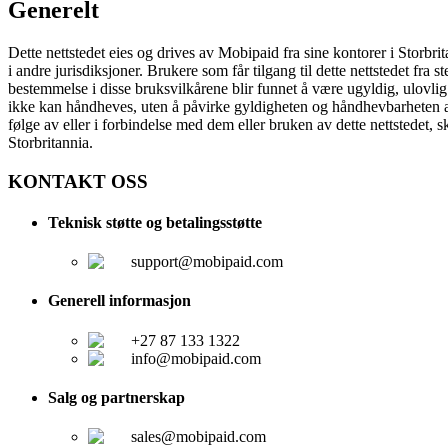
Generelt
Dette nettstedet eies og drives av Mobipaid fra sine kontorer i Storbri
i andre jurisdiksjoner. Brukere som får tilgang til dette nettstedet fra 
bestemmelse i disse bruksvilkårene blir funnet å være ugyldig, ulovlig
ikke kan håndheves, uten å påvirke gyldigheten og håndhevbarheten av 
følge av eller i forbindelse med dem eller bruken av dette nettstedet,
Storbritannia.
KONTAKT OSS
Teknisk støtte og betalingsstøtte
support@mobipaid.com
Generell informasjon
+27 87 133 1322
info@mobipaid.com
Salg og partnerskap
sales@mobipaid.com