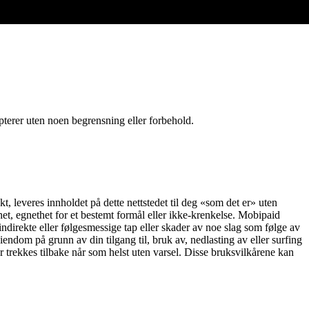
pterer uten noen begrensning eller forbehold.
t, leveres innholdet på dette nettstedet til deg «som det er» uten
arhet, egnethet for et bestemt formål eller ikke-krenkelse. Mobipaid
, indirekte eller følgesmessige tap eller skader av noe slag som følge av
eiendom på grunn av din tilgang til, bruk av, nedlasting av eller surfing
ler trekkes tilbake når som helst uten varsel. Disse bruksvilkårene kan