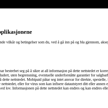
pplikasjonene
ende vilkår og betingelser som du, ved å gå inn på og bla gjennom, akse
 bestrebet seg på å sikre at all informasjon på dette nettstedet er korrek
inkludert, uten begrensning, eventuelle underforståtte garantier for salgb
på dette nettstedet. Mobipaid påtar seg intet ansvar for direkte, spesielle
nettstedet, eller for virus som kan infisere datautstyret ditt eller annen 
latt ved lov. Informasjonen på dette nettstedet kan endres og kan endres el