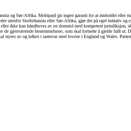
tannia og Sør-Afrika. Mobipaid gir ingen garanti for at innholdet eller ma
steder utenfor Storbritannia eller Sør-Afrika, gjør det på eget initiativ o
 eller ikke kan håndheves av en domstol med kompetent jurisdiksjon, ska
de gjenværende bestemmelsene, som skal fortsette å gjelde fullt ut. Di
 skal styres av og tolkes i samsvar med lovene i England og Wales. Parte