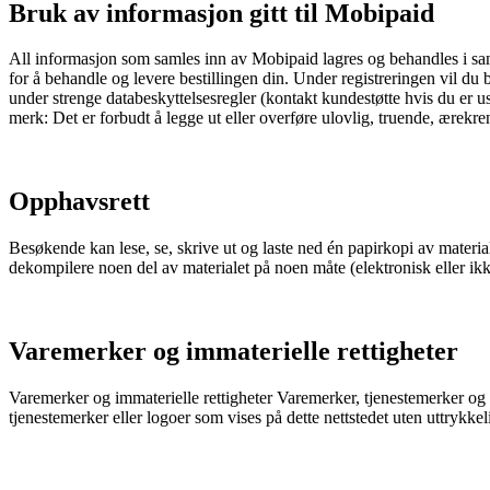
Bruk av informasjon gitt til Mobipaid
All informasjon som samles inn av Mobipaid lagres og behandles i sam
for å behandle og levere bestillingen din. Under registreringen vil du
under strenge databeskyttelsesregler (kontakt kundestøtte hvis du er u
merk: Det er forbudt å legge ut eller overføre ulovlig, truende, ærekr
Opphavsrett
Besøkende kan lese, se, skrive ut og laste ned én papirkopi av material
dekompilere noen del av materialet på noen måte (elektronisk eller ikk
Varemerker og immaterielle rettigheter
Varemerker og immaterielle rettigheter Varemerker, tjenestemerker og lo
tjenestemerker eller logoer som vises på dette nettstedet uten uttrykkelig