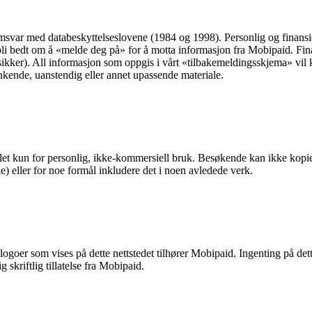
svar med databeskyttelseslovene (1984 og 1998). Personlig og finansie
 bli bedt om å «melde deg på» for å motta informasjon fra Mobipaid. Fin
sikker). All informasjon som oppgis i vårt «tilbakemeldingsskjema» vil k
enkende, uanstendig eller annet upassende materiale.
et kun for personlig, ikke-kommersiell bruk. Besøkende kan ikke kopiere,
e) eller for noe formål inkludere det i noen avledede verk.
goer som vises på dette nettstedet tilhører Mobipaid. Ingenting på dette
 skriftlig tillatelse fra Mobipaid.