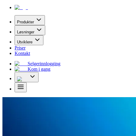
Produkter
Løsninger
Utviklere
Priser
Kontakt
Selgerinnlogging
Kom i gang