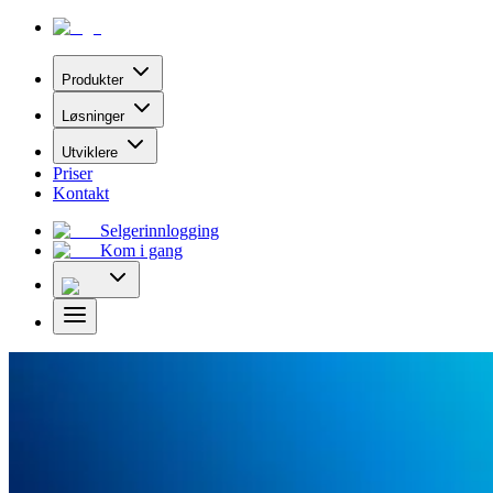
Produkter
Løsninger
Utviklere
Priser
Kontakt
Selgerinnlogging
Kom i gang