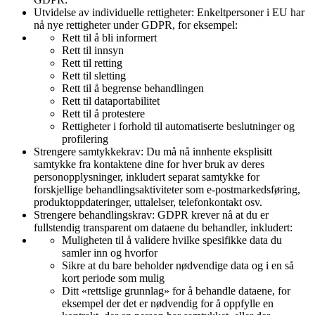
Utvidelse av individuelle rettigheter: Enkeltpersoner i EU har
nå nye rettigheter under GDPR, for eksempel:
Rett til å bli informert
Rett til innsyn
Rett til retting
Rett til sletting
Rett til å begrense behandlingen
Rett til dataportabilitet
Rett til å protestere
Rettigheter i forhold til automatiserte beslutninger og
profilering
Strengere samtykkekrav: Du må nå innhente eksplisitt
samtykke fra kontaktene dine for hver bruk av deres
personopplysninger, inkludert separat samtykke for
forskjellige behandlingsaktiviteter som e-postmarkedsføring,
produktoppdateringer, uttalelser, telefonkontakt osv.
Strengere behandlingskrav: GDPR krever nå at du er
fullstendig transparent om dataene du behandler, inkludert:
Muligheten til å validere hvilke spesifikke data du
samler inn og hvorfor
Sikre at du bare beholder nødvendige data og i en så
kort periode som mulig
Ditt «rettslige grunnlag» for å behandle dataene, for
eksempel der det er nødvendig for å oppfylle en