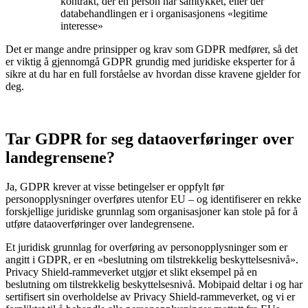
kontrakt, der en person har samtykket, eller der
databehandlingen er i organisasjonens «legitime
interesse»
Det er mange andre prinsipper og krav som GDPR medfører, så det
er viktig å gjennomgå GDPR grundig med juridiske eksperter for å
sikre at du har en full forståelse av hvordan disse kravene gjelder for
deg.
Tar GDPR for seg dataoverføringer over
landegrensene?
Ja, GDPR krever at visse betingelser er oppfylt før
personopplysninger overføres utenfor EU – og identifiserer en rekke
forskjellige juridiske grunnlag som organisasjoner kan stole på for å
utføre dataoverføringer over landegrensene.
Et juridisk grunnlag for overføring av personopplysninger som er
angitt i GDPR, er en «beslutning om tilstrekkelig beskyttelsesnivå».
Privacy Shield-rammeverket utgjør et slikt eksempel på en
beslutning om tilstrekkelig beskyttelsesnivå. Mobipaid deltar i og har
sertifisert sin overholdelse av Privacy Shield-rammeverket, og vi er