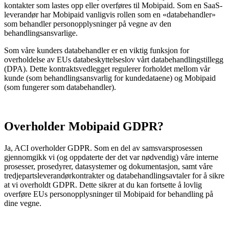
kontakter som lastes opp eller overføres til Mobipaid. Som en SaaS-
leverandør har Mobipaid vanligvis rollen som en «databehandler»
som behandler personopplysninger på vegne av den
behandlingsansvarlige.
Som våre kunders databehandler er en viktig funksjon for
overholdelse av EUs databeskyttelseslov vårt databehandlingstillegg
(DPA). Dette kontraktsvedlegget regulerer forholdet mellom vår
kunde (som behandlingsansvarlig for kundedataene) og Mobipaid
(som fungerer som databehandler).
Overholder Mobipaid GDPR?
Ja, ACI overholder GDPR. Som en del av samsvarsprosessen
gjennomgikk vi (og oppdaterte der det var nødvendig) våre interne
prosesser, prosedyrer, datasystemer og dokumentasjon, samt våre
tredjepartsleverandørkontrakter og databehandlingsavtaler for å sikre
at vi overholdt GDPR. Dette sikrer at du kan fortsette å lovlig
overføre EUs personopplysninger til Mobipaid for behandling på
dine vegne.