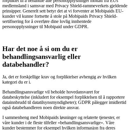
forpliktet til å behandle alle personopplysninger mottatt fra EUs
medlemsland i samsvar med Privacy Shield-rammeverkets gjeldende
prinsipper. Generelt sett betyr det at vi forventer at Mobipaids EU-
kunder vil kunne fortsette å stole på Mobipaids Privacy Shield-
sertifisering for å overføre dine lovlig innhentede
personopplysninger til Mobipaid under GDPR.
Har det noe å si om du er
behandlingsansvarlig eller
databehandler?
Ja, det er forskjellige krav og forpliktelser avhengig av hvilken
kategori du er i.
Behandlingsansvarlige vil beholde hovedansvaret for
databeskyttelse (inkludert for eksempel forpliktelsen til å rapportere
datainnbrudd til datatilsynsmyndigheter); GDPR pålegger imidlertid
også databehandleren noen direkte ansvar.
I sammenheng med Mobipaids løsninger og relaterte tjenester, er
våre kunder i de fleste tilfeller «behandlingsansvarlige». Våre
kunder bestemmer for eksempel hvilken informasjon fra deres