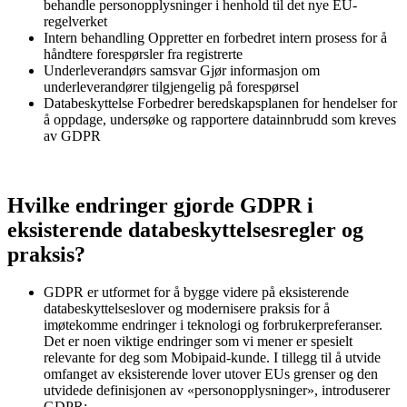
behandle personopplysninger i henhold til det nye EU-
regelverket
Intern behandling Oppretter en forbedret intern prosess for å
håndtere forespørsler fra registrerte
Underleverandørs samsvar Gjør informasjon om
underleverandører tilgjengelig på forespørsel
Databeskyttelse Forbedrer beredskapsplanen for hendelser for
å oppdage, undersøke og rapportere datainnbrudd som kreves
av GDPR
Hvilke endringer gjorde GDPR i
eksisterende databeskyttelsesregler og
praksis?
GDPR er utformet for å bygge videre på eksisterende
databeskyttelseslover og modernisere praksis for å
imøtekomme endringer i teknologi og forbrukerpreferanser.
Det er noen viktige endringer som vi mener er spesielt
relevante for deg som Mobipaid-kunde. I tillegg til å utvide
omfanget av eksisterende lover utover EUs grenser og den
utvidede definisjonen av «personopplysninger», introduserer
GDPR: