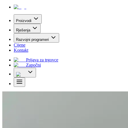
Proizvodi
Rješenja
Razvojni programeri
Cijene
Kontakt
Prijava za trgovce
Započni