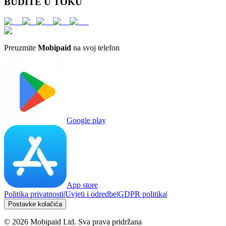
BUDITE U TOKU
Preuzmite
Mobipaid
na svoj telefon
Google play
App store
Politika privatnosti
|
Uvjeti i odredbe
|
GDPR politika
|
Postavke kolačića
©
2026
Mobipaid Ltd.
Sva prava pridržana