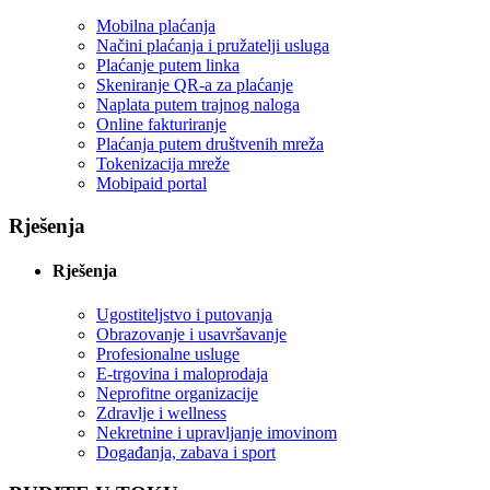
Mobilna plaćanja
Načini plaćanja i pružatelji usluga
Plaćanje putem linka
Skeniranje QR-a za plaćanje
Naplata putem trajnog naloga
Online fakturiranje
Plaćanja putem društvenih mreža
Tokenizacija mreže
Mobipaid portal
Rješenja
Rješenja
Ugostiteljstvo i putovanja
Obrazovanje i usavršavanje
Profesionalne usluge
E-trgovina i maloprodaja
Neprofitne organizacije
Zdravlje i wellness
Nekretnine i upravljanje imovinom
Događanja, zabava i sport