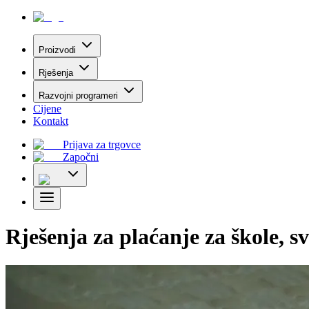
Proizvodi
Rješenja
Razvojni programeri
Cijene
Kontakt
Prijava za trgovce
Započni
Rješenja za plaćanje za škole, sv