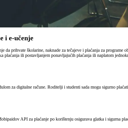
e i e-učenje
 da prihvate školarine, naknade za tečajeve i plaćanja za programe obu
a plaćanja ili postavljanjem ponavljajućih plaćanja ili naplatom jednok
m za digitalne račune. Roditelji i studenti sada mogu sigurno plaćati o
 Mobipaidov API za plaćanje po korištenju osigurava glatka i sigurna pla