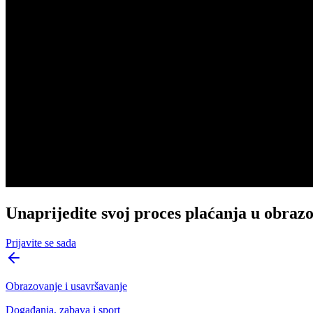
Unaprijedite svoj proces plaćanja u obra
Prijavite se sada
Obrazovanje i usavršavanje
Događanja, zabava i sport