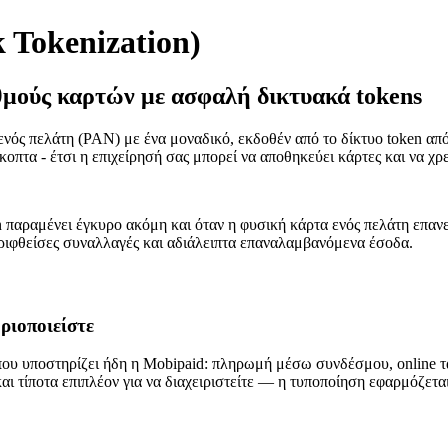
 Tokenization)
θμούς καρτών με ασφαλή δικτυακά tokens
νός πελάτη (PAN) με ένα μοναδικό, εκδοθέν από το δίκτυο token από 
οπτα - έτσι η επιχείρησή σας μπορεί να αποθηκεύει κάρτες και να χρ
 παραμένει έγκυρο ακόμη και όταν η φυσική κάρτα ενός πελάτη επανεκ
ριφθείσες συναλλαγές και αδιάλειπτα επαναλαμβανόμενα έσοδα.
ριοποιείστε
που υποστηρίζει ήδη η Mobipaid: πληρωμή μέσω συνδέσμου, online τ
 και τίποτα επιπλέον για να διαχειριστείτε — η τυποποίηση εφαρμόζ