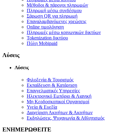
Μέθοδοι & πάροχοι πληρωμών
Πληρωμή μέσω συνδέσμου
Σάρωση QR για πληρωμή
Επαναλαμβανόμενες χρεώσεις
Online τιμολόγηση
Πληρωμές μέσω κοινωνικών δικτύων
Tokenization δικτύου
Πύλη Mobipaid
Λύσεις
Λύσεις
Φιλοξενία & Τουρισμός
Εκπαίδευση & Κατάρτιση
Επαγγελματικές Υπηρεσίες
Ηλεκτρονικό Εμπόριο & Λιανική
Μη Κερδοσκοπικοί Οργανισμοί
Υγεία & Ευεξία
Διαχείριση Ακινήτων & Ακινήτων
Εκδηλώσεις, Ψυχαγωγία & Αθλητισμός
ΕΝΗΜΕΡΩΘΕΙΤΕ