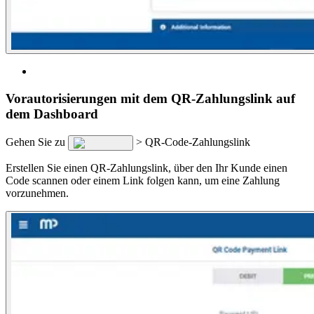
Vorautorisierungen mit dem QR-Zahlungslink auf
dem Dashboard
Gehen Sie zu
> QR-Code-Zahlungslink
Erstellen Sie einen QR-Zahlungslink, über den Ihr Kunde einen
Code scannen oder einem Link folgen kann, um eine Zahlung
vorzunehmen.