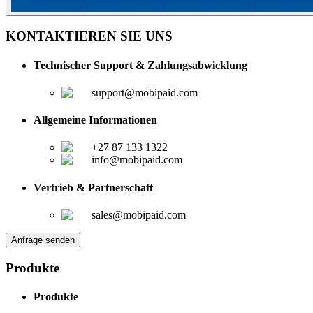
KONTAKTIEREN SIE UNS
Technischer Support & Zahlungsabwicklung
support@mobipaid.com
Allgemeine Informationen
+27 87 133 1322
info@mobipaid.com
Vertrieb & Partnerschaft
sales@mobipaid.com
Anfrage senden
Produkte
Produkte