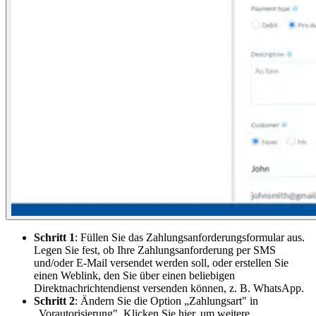
Schritt 1
: Füllen Sie das Zahlungsanforderungsformular aus.
Legen Sie fest, ob Ihre Zahlungsanforderung per SMS
und/oder E-Mail versendet werden soll, oder erstellen Sie
einen Weblink, den Sie über einen beliebigen
Direktnachrichtendienst versenden können, z. B. WhatsApp.
Schritt 2
: Ändern Sie die Option „Zahlungsart" in
„Vorautorisierung". Klicken Sie hier, um weitere