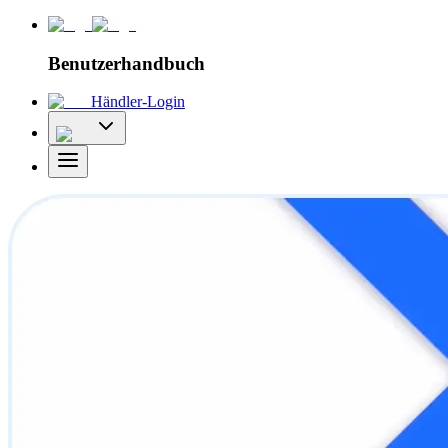
Benutzerhandbuch
Händler-Login