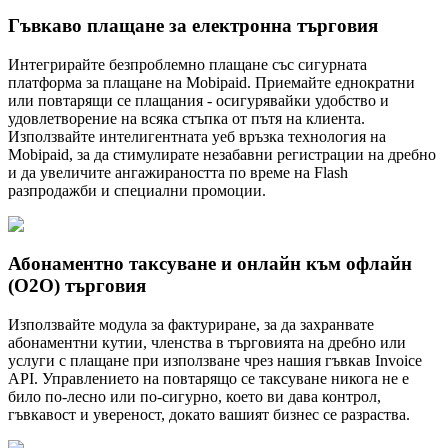
Гъвкаво плащане за електронна търговия
Интегрирайте безпроблемно плащане със сигурната
платформа за плащане на Mobipaid. Приемайте еднократни
или повтарящи се плащания - осигурявайки удобство и
удовлетворение на всяка стъпка от пътя на клиента.
Използвайте интелигентната уеб връзка технология на
Mobipaid, за да стимулирате незабавни регистрации на дребно
и да увеличите ангажираността по време на Flash
разпродажби и специални промоции.
Абонаментно таксуване и онлайн към офлайн
(O2O) търговия
Използвайте модула за фактуриране, за да захранвате
абонаментни кутии, членства в търговията на дребно или
услуги с плащане при използване чрез нашия гъвкав Invoice
API. Управлението на повтарящо се таксуване никога не е
било по-лесно или по-сигурно, което ви дава контрол,
гъвкавост и увереност, докато вашият бизнес се разраства.