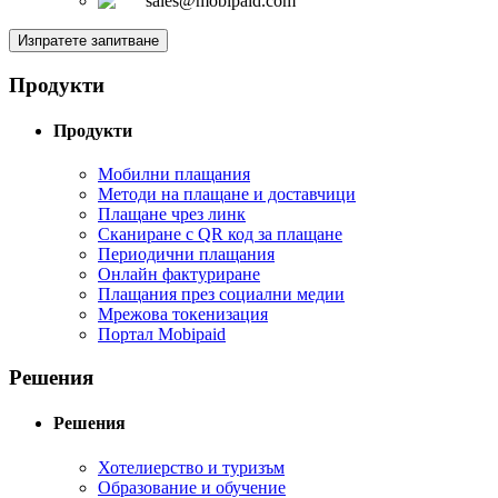
sales@mobipaid.com
Изпратете запитване
Продукти
Продукти
Мобилни плащания
Методи на плащане и доставчици
Плащане чрез линк
Сканиране с QR код за плащане
Периодични плащания
Онлайн фактуриране
Плащания през социални медии
Мрежова токенизация
Портал Mobipaid
Решения
Решения
Хотелиерство и туризъм
Образование и обучение