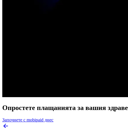
Опростете плащанията за вашия здравен
Започнете с mobipaid днес