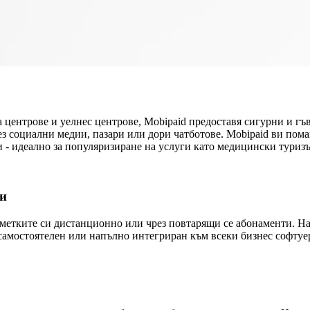
 центрове и уелнес центрове, Mobipaid предоставя сигурни и гъ
рез социални медии, пазари или дори чатботове. Mobipaid ви пом
 - идеално за популяризиране на услуги като медицински туриз
ти
сметките си дистанционно или чрез повтарящи се абонаменти. Н
самостоятелен или напълно интегриран към всеки бизнес софтуе