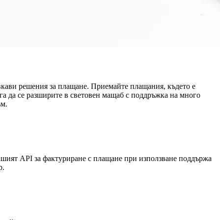
вкави решения за плащане. Приемайте плащания, където е
ага да се разширите в световен мащаб с поддръжка на много
ъм.
ашият API за фактуриране с плащане при използване поддържа
р.