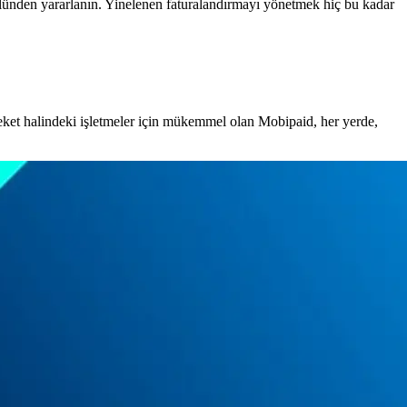
ülünden yararlanın. Yinelenen faturalandırmayı yönetmek hiç bu kadar
ket halindeki işletmeler için mükemmel olan Mobipaid, her yerde,