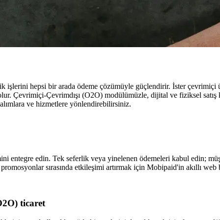
k işlerini hepsi bir arada ödeme çözümüyle güçlendirir. İster çevrimiçi
. Çevrimiçi-Çevrimdışı (O2O) modülümüzle, dijital ve fiziksel satış kan
alımlara ve hizmetlere yönlendirebilirsiniz.
i entegre edin. Tek seferlik veya yinelenen ödemeleri kabul edin; mü
romosyonlar sırasında etkileşimi artırmak için Mobipaid'in akıllı web ba
O2O) ticaret