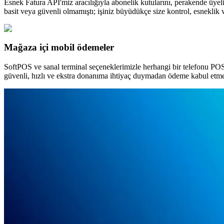
Esnek Fatura API'miz aracılığıyla abonelik kutularını, perakende üye
basit veya güvenli olmamıştı; işiniz büyüdükçe size kontrol, esneklik 
Mağaza içi mobil ödemeler
SoftPOS ve sanal terminal seçeneklerimizle herhangi bir telefonu PO
güvenli, hızlı ve ekstra donanıma ihtiyaç duymadan ödeme kabul etmen