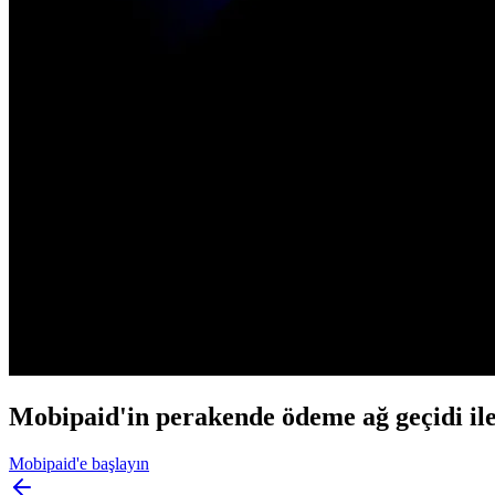
Mobipaid'in perakende ödeme ağ geçidi ile s
Mobipaid'e başlayın