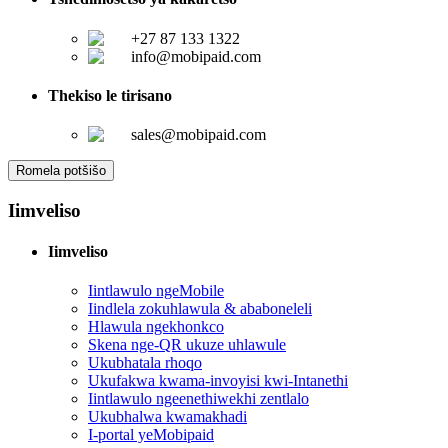
+27 87 133 1322
info@mobipaid.com
Thekiso le tirisano
sales@mobipaid.com
Romela potšišo
Iimveliso
Iimveliso
Iintlawulo ngeMobile
Iindlela zokuhlawula & ababoneleli
Hlawula ngekhonkco
Skena nge-QR ukuze uhlawule
Ukubhatala rhoqo
Ukufakwa kwama-invoyisi kwi-Intanethi
Iintlawulo ngeenethiwekhi zentlalo
Ukubhalwa kwamakhadi
I-portal yeMobipaid