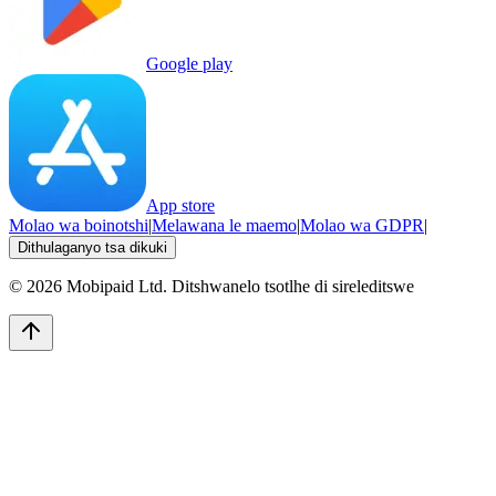
Google play
App store
Molao wa boinotshi
|
Melawana le maemo
|
Molao wa GDPR
|
Dithulaganyo tsa dikuki
©
2026
Mobipaid Ltd.
Ditshwanelo tsotlhe di sireleditswe