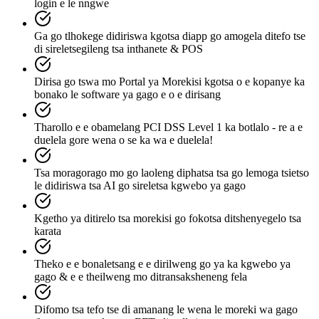
login e le nngwe
Ga go tlhokege didiriswa kgotsa diapp go amogela ditefo tse
di sireletsegileng tsa inthanete & POS
Dirisa go tswa mo Portal ya Morekisi kgotsa o e kopanye ka
bonako le software ya gago e o e dirisang
Tharollo e e obamelang PCI DSS Level 1 ka botlalo - re a e
duelela gore wena o se ka wa e duelela!
Tsa moragorago mo go laoleng diphatsa tsa go lemoga tsietso
le didiriswa tsa AI go sireletsa kgwebo ya gago
Kgetho ya ditirelo tsa morekisi go fokotsa ditshenyegelo tsa
karata
Theko e e bonaletsang e e dirilweng go ya ka kgwebo ya
gago & e e theilweng mo ditransaksheneng fela
Difomo tsa tefo tse di amanang le wena le moreki wa gago