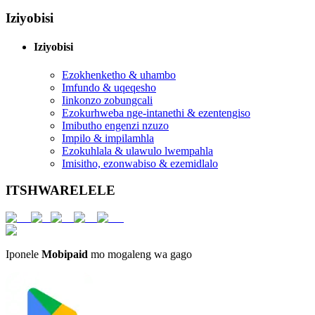
Iziyobisi
Iziyobisi
Ezokhenketho & uhambo
Imfundo & uqeqesho
Iinkonzo zobungcali
Ezokurhweba nge-intanethi & ezentengiso
Imibutho engenzi nzuzo
Impilo & impilamhla
Ezokuhlala & ulawulo lwempahla
Imisitho, ezonwabiso & ezemidlalo
ITSHWARELELE
Iponele
Mobipaid
mo mogaleng wa gago