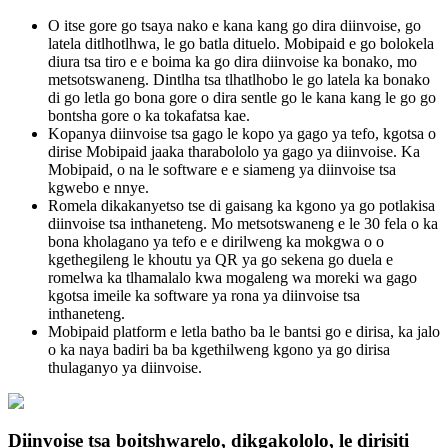
O itse gore go tsaya nako e kana kang go dira diinvoise, go
latela ditlhotlhwa, le go batla dituelo. Mobipaid e go bolokela
diura tsa tiro e e boima ka go dira diinvoise ka bonako, mo
metsotswaneng. Dintlha tsa tlhatlhobo le go latela ka bonako
di go letla go bona gore o dira sentle go le kana kang le go go
bontsha gore o ka tokafatsa kae.
Kopanya diinvoise tsa gago le kopo ya gago ya tefo, kgotsa o
dirise Mobipaid jaaka tharabololo ya gago ya diinvoise. Ka
Mobipaid, o na le software e e siameng ya diinvoise tsa
kgwebo e nnye.
Romela dikakanyetso tse di gaisang ka kgono ya go potlakisa
diinvoise tsa inthaneteng. Mo metsotswaneng e le 30 fela o ka
bona kholagano ya tefo e e dirilweng ka mokgwa o o
kgethegileng le khoutu ya QR ya go sekena go duela e
romelwa ka tlhamalalo kwa mogaleng wa moreki wa gago
kgotsa imeile ka software ya rona ya diinvoise tsa
inthaneteng.
Mobipaid platform e letla batho ba le bantsi go e dirisa, ka jalo
o ka naya badiri ba ba kgethilweng kgono ya go dirisa
thulaganyo ya diinvoise.
Diinvoise tsa boitshwarelo, dikgakololo, le dirisiti