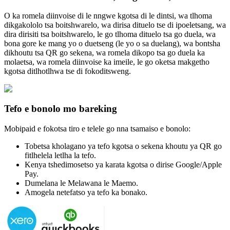
O ka romela diinvoise di le nngwe kgotsa di le dintsi, wa tlhoma
dikgakololo tsa boitshwarelo, wa dirisa dituelo tse di ipoeletsang, wa
dira dirisiti tsa boitshwarelo, le go tlhoma dituelo tsa go duela, wa
bona gore ke mang yo o duetseng (le yo o sa duelang), wa bontsha
dikhoutu tsa QR go sekena, wa romela dikopo tsa go duela ka
molaetsa, wa romela diinvoise ka imeile, le go oketsa makgetho
kgotsa ditlhotlhwa tse di fokoditsweng.
Tefo e bonolo mo bareking
Mobipaid e fokotsa tiro e telele go nna tsamaiso e bonolo:
Tobetsa kholagano ya tefo kgotsa o sekena khoutu ya QR go
fitlhelela letlha la tefo.
Kenya tshedimosetso ya karata kgotsa o dirise Google/Apple
Pay.
Dumelana le Melawana le Maemo.
Amogela netefatso ya tefo ka bonako.