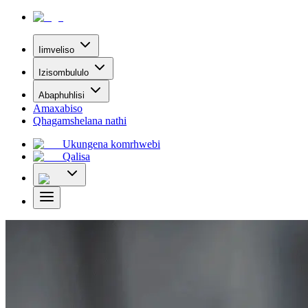
Iimveliso
Izisombululo
Abaphuhlisi
Amaxabiso
Qhagamshelana nathi
Ukungena komrhwebi
Qalisa