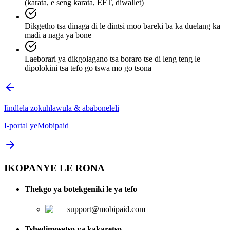
(karata, e seng karata, EFT, diwallet)
Dikgetho tsa dinaga di le dintsi moo bareki ba ka duelang ka
madi a naga ya bone
Laeborari ya dikgolagano tsa boraro tse di leng teng le
dipolokini tsa tefo go tswa mo go tsona
Iindlela zokuhlawula & ababoneleli
I-portal yeMobipaid
IKOPANYE LE RONA
Thekgo ya botekgeniki le ya tefo
support@mobipaid.com
Tshedimosetso ya kakaretso