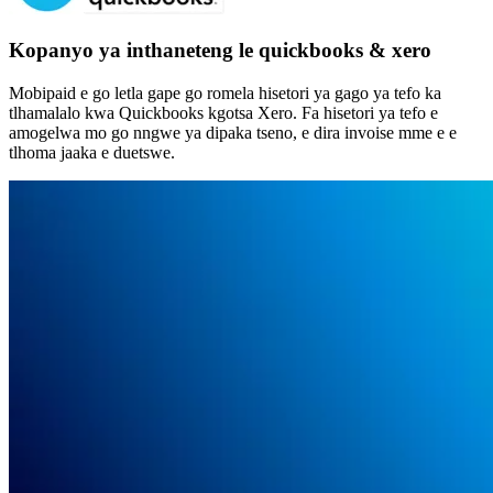
Kopanyo ya inthaneteng le quickbooks & xero
Mobipaid e go letla gape go romela hisetori ya gago ya tefo ka
tlhamalalo kwa Quickbooks kgotsa Xero. Fa hisetori ya tefo e
amogelwa mo go nngwe ya dipaka tseno, e dira invoise mme e e
tlhoma jaaka e duetswe.