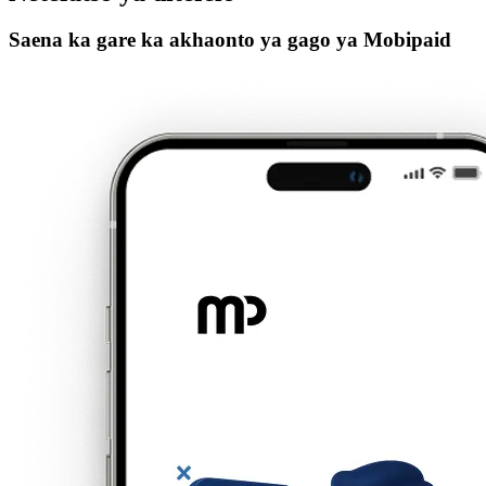
Saena ka gare ka akhaonto ya gago ya Mobipaid