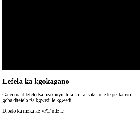
Lefela ka kgokagano
Ga go na ditefelo tša peakanyo, lefa ka transaksi ntle le peakanyo
goba ditefelo tša kgwedi le kgwedi.
Dipalo ka moka ke VAT ntle le