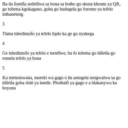
Ba tla šomiša sedirišwa sa bona sa botho go skena khoutu ya QR,
go tobetsa kgokagano, goba go hudugela go foromo ya tefelo
inthaneteng
3
Tlatsa tshedimošo ya tefelo bjalo ka ge go nyakega
4
Ge tshedimošo ya tefelo e tsentšwe, ba fo tobetsa go tiišetša go
romela tefelo ya bona
5
Ka metsotswana, moreki wa gago o tla amogela sengwalwa sa go
tiišetša goba risiti ya imeile. Phothalô ya gago e a hlakanywa ka
boyona