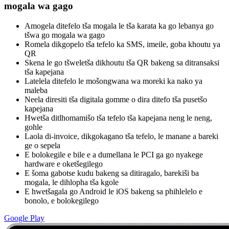
mogala wa gago
Amogela ditefelo tša mogala le tša karata ka go lebanya go
tšwa go mogala wa gago
Romela dikgopelo tša tefelo ka SMS, imeile, goba khoutu ya
QR
Skena le go tšweletša dikhoutu tša QR bakeng sa ditransaksi
tša kapejana
Latelela ditefelo le mošongwana wa moreki ka nako ya
maleba
Neela diresiti tša digitala gomme o dira ditefo tša pusetšo
kapejana
Hwetša ditlhomamišo tša tefelo tša kapejana neng le neng,
gohle
Laola di-invoice, dikgokagano tša tefelo, le manane a bareki
ge o sepela
E bolokegile e bile e a dumellana le PCI ga go nyakege
hardware e oketšegilego
E šoma gabotse kudu bakeng sa ditiragalo, barekiši ba
mogala, le dihlopha tša kgole
E hwetšagala go Android le iOS bakeng sa phihlelelo e
bonolo, e bolokegilego
Google Play