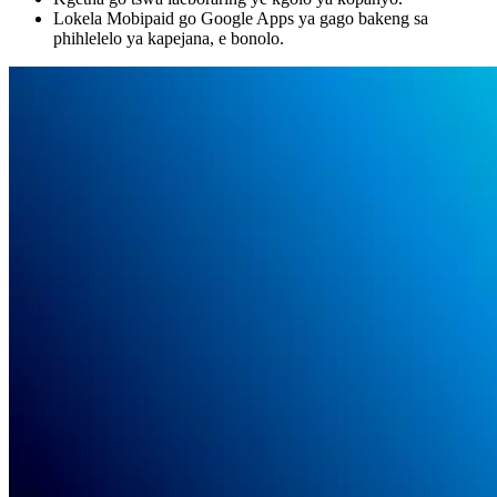
Lokela Mobipaid go Google Apps ya gago bakeng sa
phihlelelo ya kapejana, e bonolo.