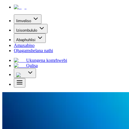
Iimveliso
Izisombululo
Abaphuhlisi
Amaxabiso
Qhagamshelana nathi
Ukungena komrhwebi
Qalisa