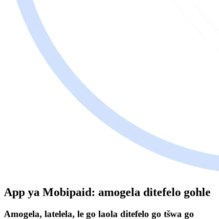
App ya Mobipaid: amogela ditefelo gohle
Amogela, latelela, le go laola ditefelo go tšwa go