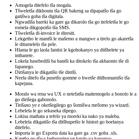
Amogela ditefelo tša mogala.
Tšweletša dikhoutu tša QR bakeng sa dipapatšo tša go
gatišwa goba tša digitala.
Ngwadiša bareki ka gare ga dikarolo tša go itefeletša le go
romela dikgopotšo tša SMS.
Tšweletša di-invoice le diresiti.
Lekgetho le mantši le mašemo a mangwe a tirelo go akaretša
le ditumelelo tša pele.
Hlama le go laola fantisi le kgobokanyo ya ditšhelete ya
inthanete.
Lokela basebediši ba bantši ka ditokelo tša akhaonto tše di
fapanego.
Dirišanya le dikgatišo tše dintši.
Neela ditefo tša pusetšo gomme o hwetše ditlhomamišo tša
kapejana.
Moralo wa rena wa UX o netefatša maitemogelo a bonolo le a
go dirišega gabonolo.
Tirišano ye e oketšegilego go šomišwa mešomo ya wizard.
Lebelela le go sekaseka dipego.
Lokisa mathata a tefelo ya moreki ka nako ya maleba.
Lebelela dikgatišo tša ditšhupetšo le histori go boelanya
ditefelo.
Importa le go Exporta data ka gare ga .csv goba .xls.
Kgetha go tšwa laeboraring ye kgolo ya kopanyo.