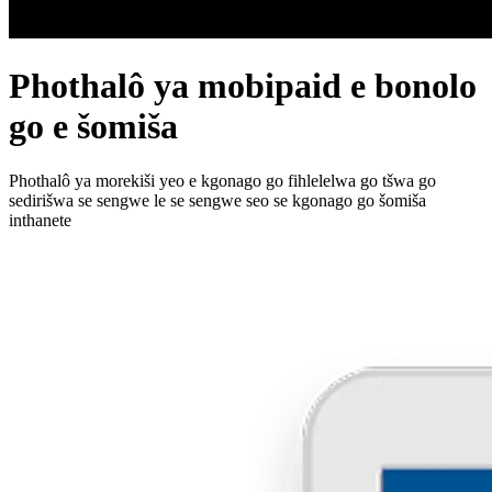
Phothalô ya mobipaid e bonolo
go e šomiša
Phothalô ya morekiši yeo e kgonago go fihlelelwa go tšwa go
sedirišwa se sengwe le se sengwe seo se kgonago go šomiša
inthanete