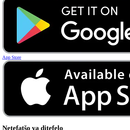
App Store
Netefatšo ya ditefelo