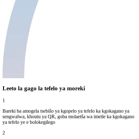
Leeto la gago la tefelo ya moreki
1
Bareki ba amogela tsebišo ya kgopelo ya tefelo ka kgokagano ya
sengwalwa, khoutu ya QR, goba molaetša wa imeile ka kgokagano
ya tefelo ye e bolokegilego
2