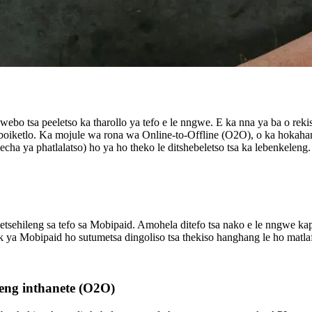
webo tsa peeletso ka tharollo ya tefo e le nngwe. E ka nna ya ba o re
 boiketlo. Ka mojule wa rona wa Online-to-Offline (O2O), o ka hokahany
cha ya phatlalatso) ho ya ho theko le ditshebeletso tsa ka lebenkeleng.
eletsehileng sa tefo sa Mobipaid. Amohela ditefo tsa nako e le nngwe 
nk ya Mobipaid ho sutumetsa dingoliso tsa thekiso hanghang le ho matla
seng inthanete (O2O)