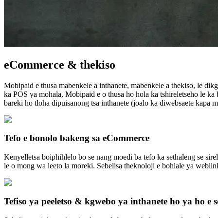
eCommerce & thekiso
Mobipaid e thusa mabenkele a inthanete, mabenkele a thekiso, le dikg
ka POS ya mohala, Mobipaid e o thusa ho hola ka tshireletseho le ka
bareki ho tloha dipuisanong tsa inthanete (joalo ka diwebsaete kapa me
Tefo e bonolo bakeng sa eCommerce
Kenyelletsa boiphihlelo bo se nang moedi ba tefo ka sethaleng se sir
le o mong wa leeto la moreki. Sebelisa theknoloji e bohlale ya webli
Tefiso ya peeletso & kgwebo ya inthanete ho ya ho e 