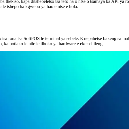
a thekiso, kapa ditshebeletso tsa tefo ha o ntse o tsamaya ka API ya r
lo le tshepo ha kgwebo ya hao e ntse e hola.
 tsa rona tsa SoftPOS le terminal ya sebele. E nepahetse bakeng sa m
, ka potlako le ntle le tlhoko ya hardware e eketsehileng.