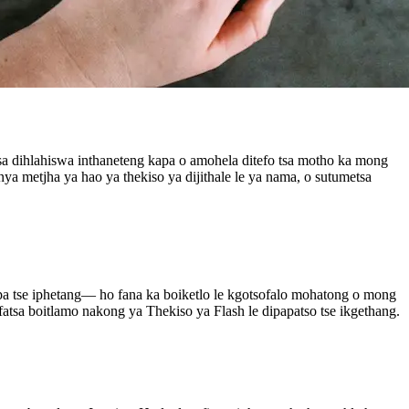
kisa dihlahiswa inthaneteng kapa o amohela ditefo tsa motho ka mong
a metjha ya hao ya thekiso ya dijithale le ya nama, o sutumetsa
kapa tse iphetang— ho fana ka boiketlo le kgotsofalo mohatong o mong
fatsa boitlamo nakong ya Thekiso ya Flash le dipapatso tse ikgethang.