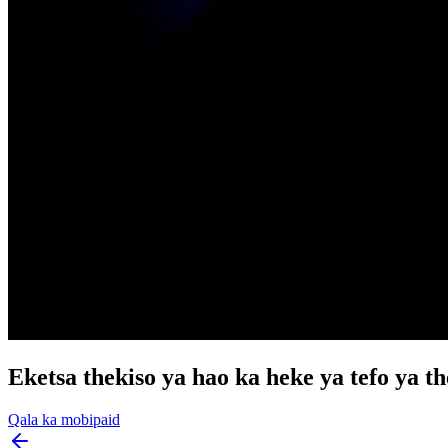
Eketsa thekiso ya hao ka heke ya tefo ya t
Qala ka mobipaid