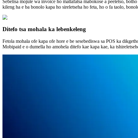
Sebelisa mojule wa invoice ho matlafatsa mabokose a peeletso, botho b
kileng ha e ba bonolo kapa ho sireletseha ho feta, ho o fa taolo, bono
Ditefo tsa mohala ka lebenkeleng
Fetola mohala ofe kapa ofe hore e be sesebediswa sa POS ka dikgetho
Mobipaid e o dumella ho amohela ditefo kae kapa kae, ka tshireletseho