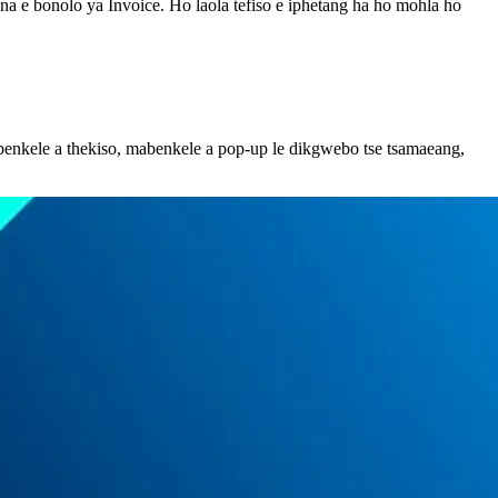
ona e bonolo ya Invoice. Ho laola tefiso e iphetang ha ho mohla ho
abenkele a thekiso, mabenkele a pop-up le dikgwebo tse tsamaeang,