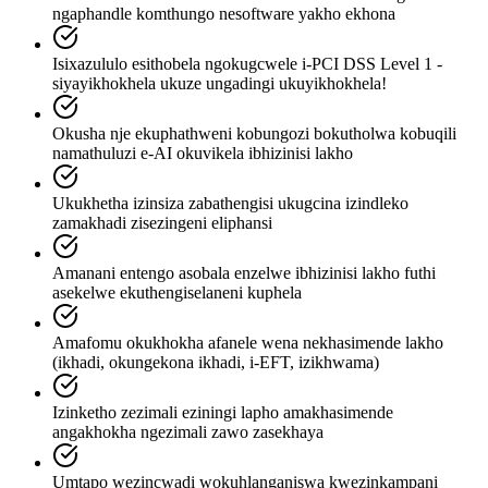
ngaphandle komthungo nesoftware yakho ekhona
Isixazululo esithobela ngokugcwele i-PCI DSS Level 1 -
siyayikhokhela ukuze ungadingi ukuyikhokhela!
Okusha nje ekuphathweni kobungozi bokutholwa kobuqili
namathuluzi e-AI okuvikela ibhizinisi lakho
Ukukhetha izinsiza zabathengisi ukugcina izindleko
zamakhadi zisezingeni eliphansi
Amanani entengo asobala enzelwe ibhizinisi lakho futhi
asekelwe ekuthengiselaneni kuphela
Amafomu okukhokha afanele wena nekhasimende lakho
(ikhadi, okungekona ikhadi, i-EFT, izikhwama)
Izinketho zezimali eziningi lapho amakhasimende
angakhokha ngezimali zawo zasekhaya
Umtapo wezincwadi wokuhlanganiswa kwezinkampani