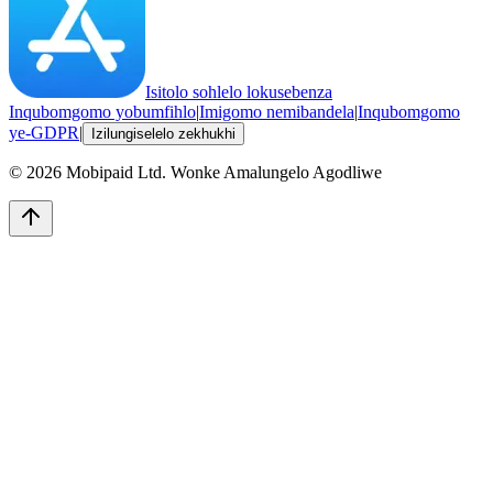
Isitolo sohlelo lokusebenza
Inqubomgomo yobumfihlo
|
Imigomo nemibandela
|
Inqubomgomo
ye-GDPR
|
Izilungiselelo zekhukhi
©
2026
Mobipaid Ltd.
Wonke Amalungelo Agodliwe