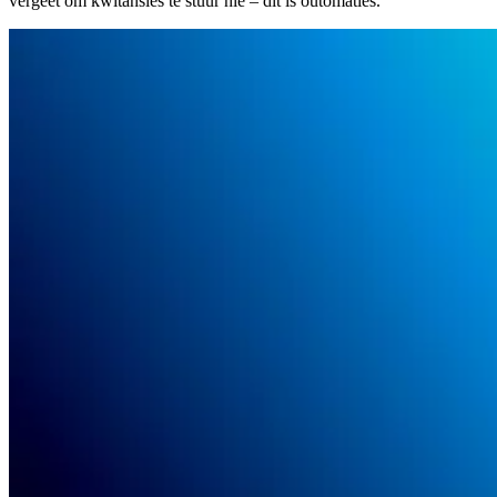
vergeet om kwitansies te stuur nie – dit is outomaties.