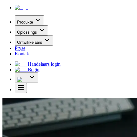
Produkte
Oplossings
Ontwikkelaars
Pryse
Kontak
Handelaars login
Begin