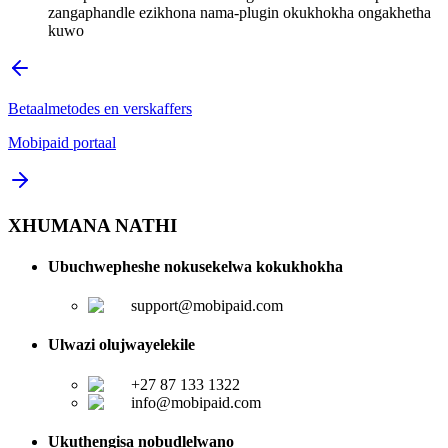
zangaphandle ezikhona nama-plugin okukhokha ongakhetha
kuwo
Betaalmetodes en verskaffers
Mobipaid portaal
XHUMANA NATHI
Ubuchwepheshe nokusekelwa kokukhokha
support@mobipaid.com
Ulwazi olujwayelekile
+27 87 133 1322
info@mobipaid.com
Ukuthengisa nobudlelwano