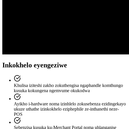
Inkokhelo eyengeziwe
Khulisa iziteshi zakho zokuthengisa ngaphandle komthungo
kusuka kokungena ngemvume okukodwa
Ayikho i-hardware noma izinhlelo zokusebenza ezidingekayo
ukuze uthathe izinkokhelo eziphephile ze-inthanethi neze-
POS
Sebenzisa kusuka ku-Merchant Portal noma uhlanganise