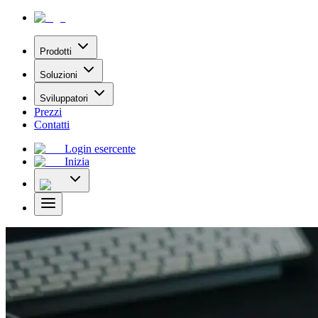
Prodotti
Soluzioni
Sviluppatori
Prezzi
Contatti
Login esercente
Inizia