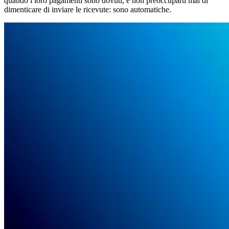
quando i loro pagamenti sono dovuti, e non preoccuparti mai di
dimenticare di inviare le ricevute: sono automatiche.