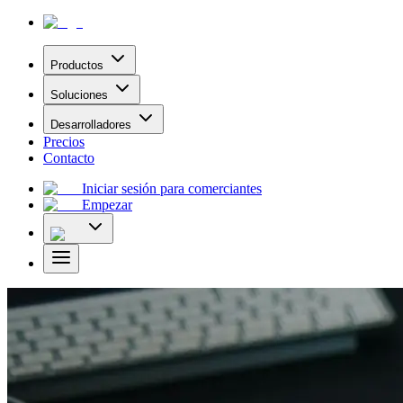
Productos
Soluciones
Desarrolladores
Precios
Contacto
Iniciar sesión para comerciantes
Empezar